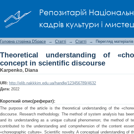
Theoretical understanding of «chor
Репозитарій Національно
discourse
кадрів культури і мисте
Головна сторінка DSpace
→
Статті
→
Статті
→
Перегляд матеріалів
Theoretical understanding of «cho
concept in scientific discourse
Karpenko, Diana
URI:
http://elib.nakkkim.edu.ua/handle/123456789/4632
Дата:
2022
Короткий опис(реферат):
The purpose of the article is the theoretical understanding of the «choreo
discourse. Research methodology. The method of system analysis has been a
and its understanding as a unique cultural phenomenon; the method of te
contributed to the understanding and comprehension of the content essenc
«choreographic culture». Scientific novelty. A conceptual understanding of th