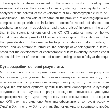
«choreographic culture» presented in the scientific works of leading fore
essential features of the concept of «dance», starting from antiquity to the 1
analysed in the context of the development of folk choreographic culture of U
Conclusions. The analysis of research on the problems of choreographic cultu
complex concept with the inclusion of scientific records of dances, creat
teachers, art critics, musicologists, and theatre critics) inherent in the art
that in the scientific dimension of the XX–XXI centuries. most of the w
formation and development of Ukrainian choreographic culture, its role in the 
the generalisation of the creative heritage of outstanding ballet masters, th
dance, and an attempt to introduce the concept of «choreographic culture» i
noted that the development of choreographic culture invariably involves const
the establishment of new aspects of understanding its specificity at the requ
Суть розробки, основні результати:
Мета статті полягає в теоретичному осмисленні поняття «хореографіч
Методологія дослідження. Застосовано метод системного аналізу для в
її осмислення як унікального явища культури; метод термінологіч
розумінню змістової сутності дефініції поняття «хореографічна культур
представлені в наукових працях провідних зарубіжних дослідник
«хореографічна культура»; виділено сутнісні ознаки поняття «танець» в 
до ХVII століття; виявлено його трансформацію в контексті розвитк
України ХХ – початку XXI століття. Висновки. Аналіз досліджень пробл