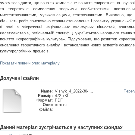
змогу засвідчити, що вона як комплексне поняття спирається на наукові 
та теоретичне осмислення творчими особистостями: постановни
мистецтвознавцями, музикознавцями, театрознавцями. Виявлено, що 
більшість робіт присвячено етапам становлення і розвитку української 
її ролі в збереженні національних культурних цінностей, узагал
балетмейстерів, регіональній специфіці українського народного танцю 
поняття «хореографічна культура». Підсумовано, що розвиток хореогра
оновлення теоретичного аналізу і встановлення нових аспектів осмисле
культурологічних процесів.
Показати повний опис матеріалу
Долучені файли
Name:
Visnyk_4_2022-30- ...
Перег
Розмір:
472.7Kb
Формат:
PDF
Опис
стаття
файла:
Даний матеріал зустрічається у наступних фондах