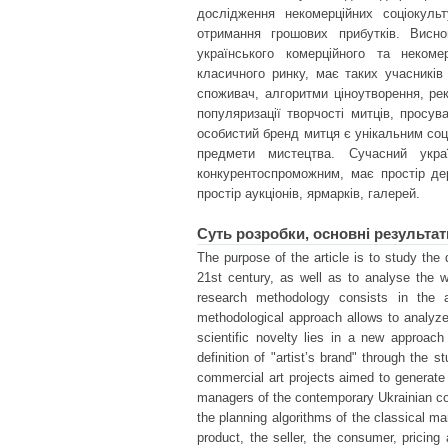
дослідження некомерційних соціокульт
отримання грошових прибутків. Висно
українського комерційного та некоме
класичного ринку, має таких учасників
споживач, алгоритми ціноутворення, ре
популяризації творчості митців, просу
особистий бренд митця є унікальним соц
предмети мистецтва. Сучасний украї
конкурентоспроможним, має простір де
простір аукціонів, ярмарків, галерей.
Суть розробки, основні результат
The purpose of the article is to study the d
21st century, as well as to analyse the 
research methodology consists in the ap
methodological approach allows to analyze 
scientific novelty lies in a new approach 
definition of "artist’s brand" through the 
commercial art projects aimed to generate
managers of the contemporary Ukrainian c
the planning algorithms of the classical ma
product, the seller, the consumer, pricin