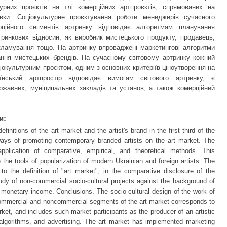
урних проєктів на тлі комерційних артпроєктів, спрямованих на
вки. Соціокультурне проєктування роботи менеджерів сучасного
рційного сегментів артринку відповідає алгоритмам планування
 ринкових відносин, як виробник мистецького продукту, продавець,
кламування тощо. На артринку впроваджені маркетингові алгоритми
вання мистецьких брендів. На сучасному світовому артринку кожний
іокультурним проєктом, одним з основних критеріїв ціноутворення на
нський артпростір відповідає вимогам світового артринку, є
ржавних, муніципальних закладів та установ, а також комерційний
и:
efinitions of the art market and the artist's brand in the first third of the
ways of promoting contemporary branded artists on the art market. The
plication of comparative, empirical, and theoretical methods. This
the tools of popularization of modern Ukrainian and foreign artists. The
to the definition of "art market", in the comparative disclosure of the
study of non-commercial socio-cultural projects against the background of
 monetary income. Conclusions. The socio-cultural design of the work of
ommercial and noncommercial segments of the art market corresponds to
rket, and includes such market participants as the producer of an artistic
g algorithms, and advertising. The art market has implemented marketing