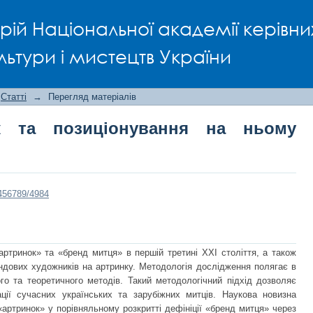
та позиціонування на ньому бренду 
рій Національної академії керівни
льтури і мистецтв України
Статті
→
Перегляд матеріалів
к та позиціонування на ньому
3456789/4984
артринок» та «бренд митця» в першій третині ХХІ століття, а також
ндових художників на артринку. Методологія дослідження полягає в
ого та теоретичного методів. Такий методологічний підхід дозволяє
ації сучасних українських та зарубіжних митців. Наукова новизна
«артринок» у порівняльному розкритті дефініції «бренд митця» через