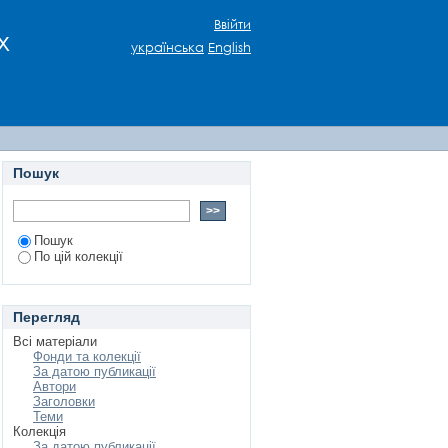
митця
Ввійти
х
українська
English
Пошук
Пошук
По цій колекції
Перегляд
Всі матеріали
Фонди та колекції
За датою публикації
Автори
Заголовки
Теми
Колекція
За датою публикації