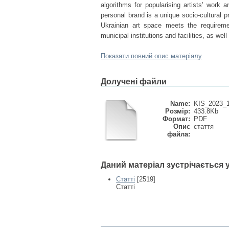
algorithms for popularising artists' work 
personal brand is a unique socio-cultural p
Ukrainian art space meets the requireme
municipal institutions and facilities, as wel
Показати повний опис матеріалу
Долучені файли
Name:
KIS_2023_1
Розмір:
433.8Kb
Формат:
PDF
Опис
стаття
файла:
Даний матеріал зустрічається
Статті
[2519]
Статті