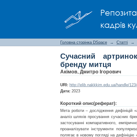
Сучасний артринок 
Репозита
кадрів ку
Головна сторінка DSpace
→
Статті
→
Сучасний артрино
бренду митця
Акімов, Дмитро Ігорович
URI:
http://elib.nakkkim.edu.ua/handle/12
Дата:
2023
Короткий опис(реферат):
Мета роботи – дослідження дефініцій «
аналіз шляхів просування сучасних бре
застосуванні компаративного, емпіричн
проаналізувати інструменти популяриз
полягає в новому погляді на дефініцію 