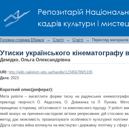
Утиски українського кінематографу 
Репозитарій Національно
кадрів культури і мисте
Головна сторінка DSpace
→
Статті
→
Статті
→
Перегляд матеріалів
Утиски українського кінематографу в
Демідко, Ольга Олександрівна
URI:
http://elib.nakkkim.edu.ua/handle/123456789/5195
Дата:
2023
Короткий опис(реферат):
Мета роботи – висвітлити форми тиску на радянських кінематографіс
прикладі творчості О. Авдєєнка, О. Довженка та Л. Лукова. Мето
принципах історизму, об’єктивності та комплексного підходу. У роботі ви
який вказує на причинно-наслідкові зв’язки репресивних дій стосовно вк
метод дає можливість проаналізувати особливості культурної політики в
Друга світова війна вплинула на мистецтво і державну політику у сфері