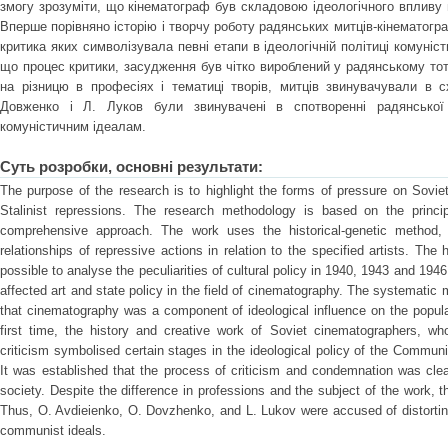
змогу зрозуміти, що кінематограф був складовою ідеологічного впливу
Вперше порівняно історію і творчу роботу радянських митців-кінематограф
критика яких символізувала певні етапи в ідеологічній політиці комуніст
що процес критики, засудження був чітко вироблений у радянському то
на різницю в професіях і тематиці творів, митців звинувачували в с
Довженко і Л. Луков були звинувачені в спотворенні радянської р
комуністичним ідеалам.
Суть розробки, основні результати:
The purpose of the research is to highlight the forms of pressure on Sovie
Stalinist repressions. The research methodology is based on the principl
comprehensive approach. The work uses the historical-genetic method, 
relationships of repressive actions in relation to the specified artists. Th
possible to analyse the peculiarities of cultural policy in 1940, 1943 and 19
affected art and state policy in the field of cinematography. The systematic
that cinematography was a component of ideological influence on the popula
first time, the history and creative work of Soviet cinematographers, w
criticism symbolised certain stages in the ideological policy of the Commu
It was established that the process of criticism and condemnation was clear
society. Despite the difference in professions and the subject of the work, t
Thus, O. Avdieienko, O. Dovzhenko, and L. Lukov were accused of distorting 
communist ideals.