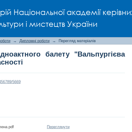
одноактного балету "Вальпургієв
рій Національної академії керівни
льтури і мистецтв України
роботи
→
Дипломні роботи
→
Перегляд матеріалів
дноактного балету "Вальпургієва
асності
3456789/5669
ена.pdf
Переглянути