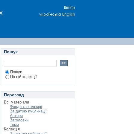
а ніч" кріз призму
Ввійти
х
українська
English
Пошук
Пошук
По цій колекції
Перегляд
Всі матеріали
Фонди та колекції
За датою публикації
Автори
Заголовки
Теми
Колекція
За датою публикації