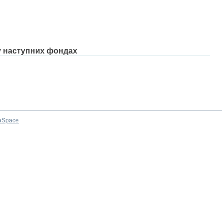
 у наступних фондах
aSpace