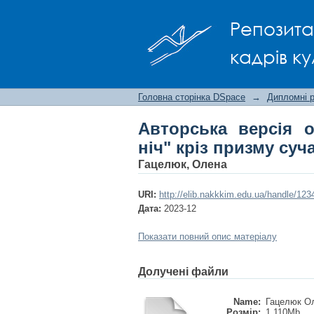
Авторська версія 
Репозита
сучасності
кадрів ку
Головна сторінка DSpace
→
Дипломні 
Авторська версія о
ніч" кріз призму суч
Гацелюк, Олена
URI:
http://elib.nakkkim.edu.ua/handle/12
Дата:
2023-12
Показати повний опис матеріалу
Долучені файли
Name:
Гацелюк Ол
Розмір:
1.110Mb