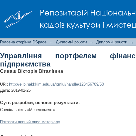
Управління портфелем фінансових і
Репозитарій Національно
кадрів культури і мисте
Головна сторінка DSpace
→
Дипломні роботи
→
Дипломні роботи
→
Управління портфелем фінанс
підприємства
Сиваш Вікторія Віталіївна
URI:
http://elib.nakkkim.edu.ua/xmlui/handle/123456789/58
Дата:
2019-02-25
Суть розробки, основні результати:
Спеціальність «Менеджмент»
Показати повний опис матеріалу