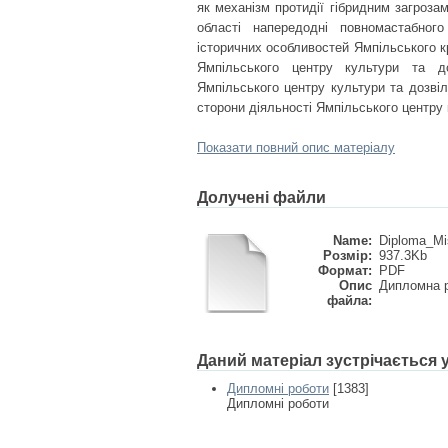
як механізм протидії гібридним загрозам
області напередодні повномастабного
історичних особливостей Ямпільського к
Ямпільського центру культури та до
Ямпільського центру культури та дозвіл
сторони діяльності Ямпільського центру 
Показати повний опис матеріалу
Долучені файли
Name:
Diploma_Mi
Розмір:
937.3Kb
Формат:
PDF
Опис
Дипломна 
файла:
Даний матеріал зустрічається
Дипломні роботи
[1383]
Дипломні роботи