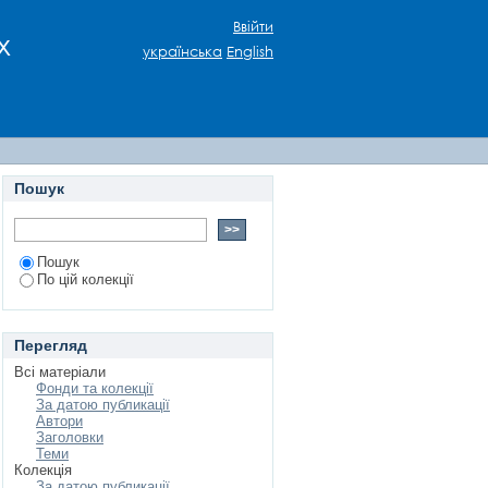
ах правового режиму
Ввійти
х
центру культури та
українська
English
Пошук
Пошук
По цій колекції
Перегляд
Всі матеріали
Фонди та колекції
За датою публикації
Автори
Заголовки
Теми
Колекція
За датою публикації