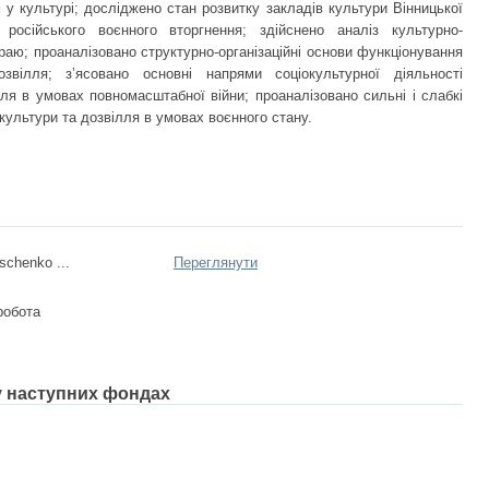
 у культурі; досліджено стан розвитку закладів культури Вінницької
 російського воєнного вторгнення; здійснено аналіз культурно-
раю; проаналізовано структурно-організаційні основи функціонування
звілля; з’ясовано основні напрями соціокультурної діяльності
ля в умовах повномасштабної війни; проаналізовано сильні і слабкі
культури та дозвілля в умовах воєнного стану.
schenko ...
Переглянути
робота
 у наступних фондах