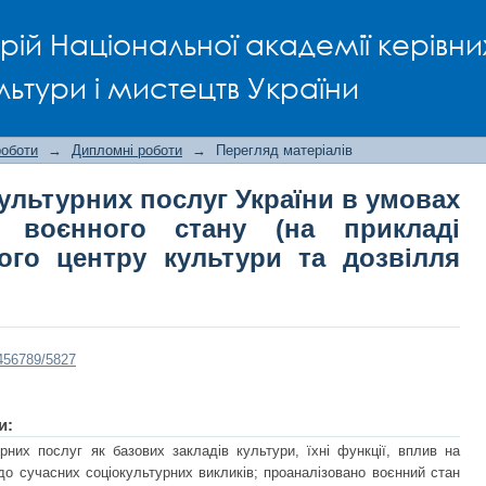
 культурних послуг України в умов
рій Національної академії керівни
а прикладі Ямпільського міського 
бласті)
льтури і мистецтв України
роботи
→
Дипломні роботи
→
Перегляд матеріалів
культурних послуг України в умовах
 воєнного стану (на прикладі
ого центру культури та дозвілля
3456789/5827
и:
урних послуг як базових закладів культури, їхні функції, вплив на
до сучасних соціокультурних викликів; проаналізовано воєнний стан