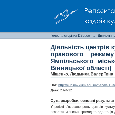
Діяльність центрів
Репозита
воєнного стану (н
дозвілля Вінницької о
кадрів ку
Головна сторінка DSpace
→
Дипломні 
Діяльність центрів 
правового режиму
Ямпільського міськ
Вінницької області)
Міщенко, Людмила Валеріївна
URI:
http://elib.nakkkim.edu.ua/handle/12
Дата:
2024-12
Суть розробки, основні результат
У роботі з’ясовано роль центрів культ
розвиток місцевих громад та адаптація 