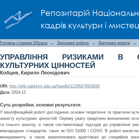
УПРАВЛІННЯ РИЗИКАМИ В СФЕРІ ЗАХ
Репозитарій Національно
кадрів культури і мисте
Головна сторінка DSpace
→
Дипломні роботи
→
Дипломні роботи
→
УПРАВЛІННЯ РИЗИКАМИ В С
КУЛЬТУРНИХ ЦІННОСТЕЙ
Кобцев, Кирило Леонідович
URI:
http://elib.nakkkim.edu.ua/handle/123456789/5838
Дата:
2024-12
Суть розробки, основні результати:
У кваліфікаційній роботі досліджено основні теоретичні та практичні асп
захисту культурних цінностей. Окрему увагу приділено визначенню осн
та їхнього аналізу, а також систематизації підходів до управління ри
міжнародних стандартів, таких як ISO 31000 і COSO. В роботі висвітлен
менеджменту, а також запропоновано адаптовані до специфіки захи