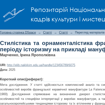
Стилістика та орнаменталістика фр
Репозитарій Національно
прикладі мануфактури Gien
кадрів культури і мисте
Головна сторінка DSpace
→
Статті
→
Статті
→
Перегляд матеріалів
Стилістика та орнаменталістика фр
періоду історизму на прикладі ману
Марченко, Ірина Ярополківна
URI:
http://elib.nakkkim.edu.ua/handle/123456789/6075
Дата:
2025
Короткий опис(реферат):
Мета дослідження. У статті здійснюється комплексний аналіз та сис
особливостей виробів французької керамічної мануфактури La Faïencer
1900). Дослідження спрямоване на визначення джерел стилісти
особливостей та специфіки інтерпретації у виробах мануфактури, а та
загальноєвропейськими тенденціями історизму та їх втіленням у франц