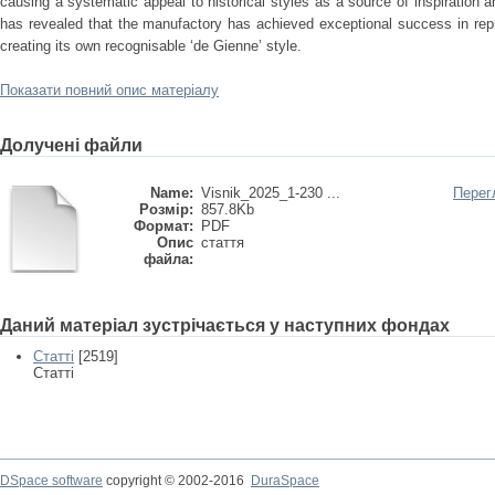
causing a systematic appeal to historical styles as a source of inspiration a
has revealed that the manufactory has achieved exceptional success in repr
creating its own recognisable ‘de Gienne’ style.
Показати повний опис матеріалу
Долучені файли
Name:
Visnik_2025_1-230 ...
Перег
Розмір:
857.8Kb
Формат:
PDF
Опис
стаття
файла:
Даний матеріал зустрічається у наступних фондах
Статті
[2519]
Статті
DSpace software
copyright © 2002-2016
DuraSpace