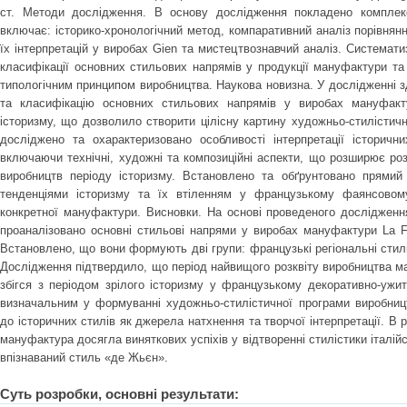
ст. Методи дослідження. В основу дослідження покладено комплекс
включає: історико-хронологічний метод, компаративний аналіз порівнянн
їх інтерпретацій у виробах Gien та мистецтвознавчий аналіз. Системати
класифікації основних стильових напрямів у продукції мануфактури та
типологічним принципом виробництва. Наукова новизна. У дослідженні 
та класифікацію основних стильових напрямів у виробах мануфакту
історизму, що дозволило створити цілісну картину художньо-стилістич
досліджено та охарактеризовано особливості інтерпретації історичн
включаючи технічні, художні та композиційні аспекти, що розширює ро
виробництв періоду історизму. Встановлено та обґрунтовано прямий 
тенденціями історизму та їх втіленням у французькому фаянсовому
конкретної мануфактури. Висновки. На основі проведеного дослідженн
проаналізовано основні стильові напрями у виробах мануфактури La Fa
Встановлено, що вони формують дві групи: французькі регіональні стилі т
Дослідження підтвердило, що період найвищого розквіту виробництва м
збігся з періодом зрілого історизму у французькому декоративно-ужи
визначальним у формуванні художньо-стилістичної програми виробниц
до історичних стилів як джерела натхнення та творчої інтерпретації. В
мануфактура досягла виняткових успіхів у відтворенні стилістики італі
впізнаваний стиль «де Жьєн».
Суть розробки, основні результати: