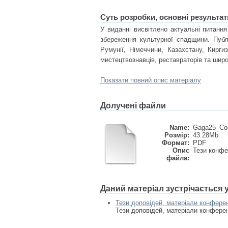
Суть розробки, основні результат
У виданні висвітлено актуальні питання
збереження культурної спадщини. Публі
Румунії, Німеччини, Казахстану, Киргиз
мистецтвознавців, реставраторів та широ
Показати повний опис матеріалу
Долучені файли
Name:
Gaga25_Col 
Розмір:
43.28Mb
Формат:
PDF
Опис
Тези конфе
файла:
Даний матеріал зустрічається
Тези доповідей, матеріали конфере
Тези доповідей, матеріали конфере