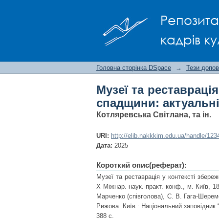
Музеї та реставраці
Репозита
виклики сучасності
кадрів ку
Головна сторінка DSpace
→
Тези допов
Музеї та реставрація
спадщини: актуальні
Котляревська Світлана, та ін.
URI:
http://elib.nakkkim.edu.ua/handle/12
Дата:
2025
Короткий опис(реферат):
Музеї та реставрація у контексті збере
X Міжнар. наук.-практ. конф., м. Київ, 1
Марченко (співголова), С. В. Гага-Шереме
Рижова. Київ : Національний заповідник “
388 с.