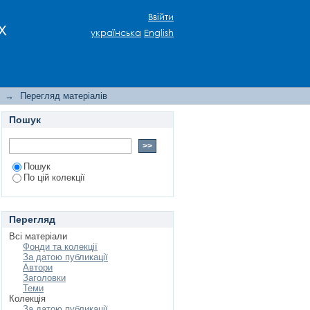
 спадщини: актуальні
Ввійти
х
українська
English
→
Перегляд матеріалів
Пошук
Пошук
По цій колекції
Перегляд
Всі матеріали
Фонди та колекції
За датою публикації
Автори
Заголовки
Теми
Колекція
За датою публикації