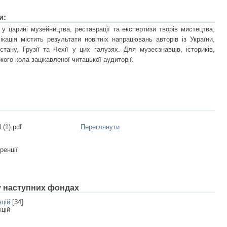
и:
 у царині музейництва, реставрації та експертизи творів мистецтва,
кація містить результати новітніх напрацювань авторів із України,
стану, Грузії та Чехії у цих галузях. Для музеєзнавців, істориків,
кого кола зацікавленої читацької аудиторії.
(1).pdf
Переглянути
ренції
 у наступних фондах
нцій
[34]
нцій