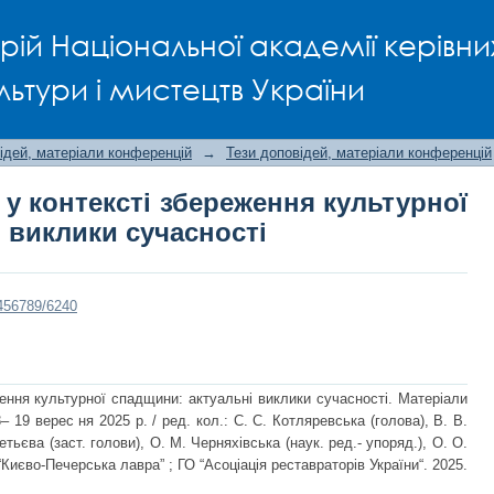
я у контексті збереження культурної
рій Національної академії керівни
льтури і мистецтв України
ідей, матеріали конференцій
→
Тези доповідей, матеріали конференцій
 у контексті збереження культурної
 виклики сучасності
3456789/6240
ження культурної спадщини: актуальні виклики сучасності. Матеріали
8– 19 верес ня 2025 р. / ред. кол.: C. C. Котляревська (голова), В. В.
тьєва (заст. голови), О. М. Черняхівська (наук. ред.- упоряд.), О. О.
Києво-Печерська лавра” ; ГО “Асоціація реставраторів України“. 2025.