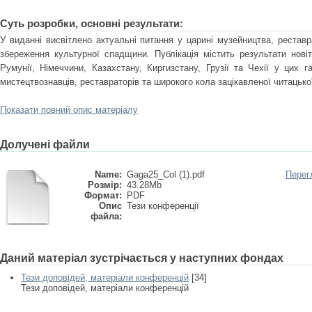
Суть розробки, основні результати:
У виданні висвітлено актуальні питання у царині музейництва, реставра
збереження культурної спадщини. Публікація містить результати новіт
Румунії, Німеччини, Казахстану, Киргизстану, Грузії та Чехії у цих га
мистецтвознавців, реставраторів та широкого кола зацікавленої читацької
Показати повний опис матеріалу
Долучені файли
Name:
Gaga25_Col (1).pdf
Перег
Розмір:
43.28Mb
Формат:
PDF
Опис
Тези конференції
файла:
Даний матеріал зустрічається у наступних фондах
Тези доповідей, матеріали конференцій
[34]
Тези доповідей, матеріали конференцій