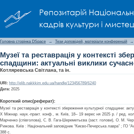
Музеї та реставрація у контексті з
Репозитарій Національно
виклики сучасності
кадрів культури і мисте
Головна сторінка DSpace
→
Тези доповідей, матеріали конференцій
→
Музеї та реставрація у контексті зб
спадщини: актуальні виклики сучасн
Котляревська Світлана, та ін.
URI:
http://elib.nakkkim.edu.ua/handle/123456789/6240
Дата:
2025
Короткий опис(реферат):
Музеї та реставрація у контексті збереження культурної спадщини: акту
X Міжнар. наук.-практ. конф., м. Київ, 18– 19 верес ня 2025 р. / ред. кол
Марченко (співголова), С. В. Гага-Шереметьєва (заст. голови), О. М. Черн
Рижова. Київ : Національний заповідник “Києво-Печерська лавра” ; ГО “Ас
388 с.