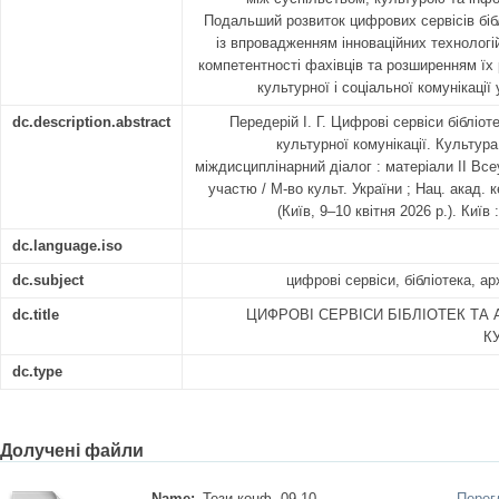
Подальший розвиток цифрових сервісів біблі
із впровадженням інноваційних технологі
компетентності фахівців та розширенням їх р
культурної і соціальної комунікаці
dc.description.abstract
Передерій І. Г. Цифрові сервіси бібліоте
культурної комунікації. Культура
міждисциплінарний діалог : матеріали ІІ Все
участю / М-во культ. України ; Нац. акад. к
(Київ, 9–10 квітня 2026 р.). Київ
dc.language.iso
dc.subject
цифрові сервіси, бібліотека, ар
dc.title
ЦИФРОВІ СЕРВІСИ БІБЛІОТЕК ТА 
К
dc.type
Долучені файли
Name:
Тези конф. 09-10. ...
Перег