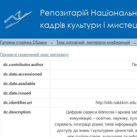
ЦИФРОВІ СЕРВІСИ БІБЛІОТЕК ТА
Репозитарій Національно
КОМУНІКАЦІЇ
кадрів культури і мисте
Головна сторінка DSpace
→
Тези доповідей, матеріали конференцій
→
Показати скорочений опис матеріалу
dc.contributor.author
Пе
dc.date.accessioned
dc.date.available
dc.date.issued
dc.identifier.uri
http://elib.nakkkim.ed
dc.description
Цифрові сервіси бібліотек і архівів з
комунікацію – освітню, наукову, кул
сприяють інтеграції різних типів інформаці
доступу до знань і культурних цінностей, 
між суспільством, культурою та ін