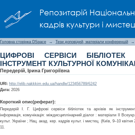
ЦИФРОВІ СЕРВІСИ БІБЛІОТЕК ТА
Репозитарій Національно
КОМУНІКАЦІЇ
кадрів культури і мисте
Головна сторінка DSpace
→
Тези доповідей, матеріали конференцій
→
ЦИФРОВІ СЕРВІСИ БІБЛІОТЕК
ІНСТРУМЕНТ КУЛЬТУРНОЇ КОМУНІКАЦ
Передерій, Ірина Григоріївна
URI:
http://elib.nakkkim.edu.ua/handle/123456789/6242
Дата:
2026
Короткий опис(реферат):
Передерій І. Г. Цифрові сервіси бібліотек та архівів як інструмент
інформація, комунікація: міждисциплінарний діалог : матеріали ІІ Всеукр
культ. України ; Нац. акад. кер. кадрів культ. і мистец. (Київ, 9–10 квітня
11.