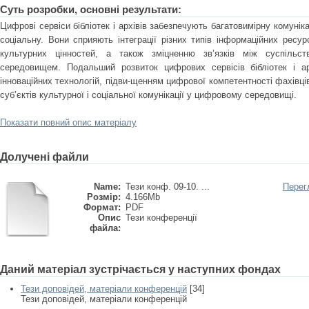
Суть розробки, основні результати:
Цифрові сервіси бібліотек і архівів забезпечують багатовимірну комуніка
соціальну. Вони сприяють інтеграції різних типів інформаційних ресу
культурних цінностей, а також зміцненню зв’язків між суспільс
середовищем. Подальший розвиток цифрових сервісів бібліотек і ар
інноваційних технологій, підви-щенням цифрової компетентності фахівці
суб’єктів культурної і соціальної комунікації у цифровому середовищі.
Показати повний опис матеріалу
Долучені файли
Name:
Тези конф. 09-10. ...
Перег
Розмір:
4.166Mb
Формат:
PDF
Опис
Тези конференції
файла:
Даний матеріал зустрічається у наступних фондах
Тези доповідей, матеріали конференцій
[34]
Тези доповідей, матеріали конференцій