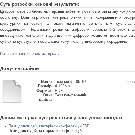
Суть розробки, основні результати:
Цифрові сервіси бібліотек і архівів забезпечують багатовимірну комуніка
соціальну. Вони сприяють інтеграції різних типів інформаційних ресу
культурних цінностей, а також зміцненню зв’язків між суспільс
середовищем. Подальший розвиток цифрових сервісів бібліотек і ар
інноваційних технологій, підви-щенням цифрової компетентності фахівці
суб’єктів культурної і соціальної комунікації у цифровому середовищі.
Показати повний опис матеріалу
Долучені файли
Name:
Тези конф. 09-10. ...
Перег
Розмір:
4.166Mb
Формат:
PDF
Опис
Тези конференції
файла:
Даний матеріал зустрічається у наступних фондах
Тези доповідей, матеріали конференцій
[34]
Тези доповідей, матеріали конференцій