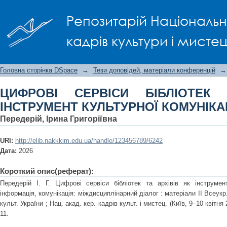
ЦИФРОВІ СЕРВІСИ БІБЛІОТЕК ТА
Репозитарій Національно
КОМУНІКАЦІЇ
кадрів культури і мисте
Головна сторінка DSpace
→
Тези доповідей, матеріали конференцій
→
ЦИФРОВІ СЕРВІСИ БІБЛІОТЕК
ІНСТРУМЕНТ КУЛЬТУРНОЇ КОМУНІКАЦ
Передерій, Ірина Григоріївна
URI:
http://elib.nakkkim.edu.ua/handle/123456789/6242
Дата:
2026
Короткий опис(реферат):
Передерій І. Г. Цифрові сервіси бібліотек та архівів як інструмент
інформація, комунікація: міждисциплінарний діалог : матеріали ІІ Всеукр
культ. України ; Нац. акад. кер. кадрів культ. і мистец. (Київ, 9–10 квітня
11.