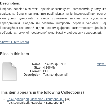
Description:
Цифрові сервіси бібліотек і архівів забезпечують багатовимірну комуніка
соціальну. Вони сприяють інтеграції різних типів інформаційних ресу
культурних цінностей, а також зміцненню зв’язків між суспільс
середовищем. Подальший розвиток цифрових сервісів бібліотек і ар
інноваційних технологій, підви-щенням цифрової компетентності фахівці
суб’єктів культурної і соціальної комунікації у цифровому середовищі.
Show full item record
Files in this item
Name:
Тези конф. 09-10. ...
View/
Size:
4.166Mb
Format:
PDF
Description:
Тези конференції
This item appears in the following Collection(s)
Тези доповідей, матеріали конференцій
[34]
Тези доповідей, матеріали конференцій