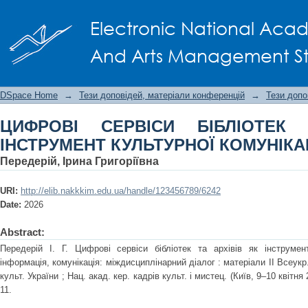
ЦИФРОВІ СЕРВІСИ БІБЛІОТЕК ТА
Electronic National Acad
КОМУНІКАЦІЇ
And Arts Management Staf
DSpace Home
→
Тези доповідей, матеріали конференцій
→
Тези допо
ЦИФРОВІ СЕРВІСИ БІБЛІОТЕК
ІНСТРУМЕНТ КУЛЬТУРНОЇ КОМУНІКАЦ
Передерій, Ірина Григоріївна
URI:
http://elib.nakkkim.edu.ua/handle/123456789/6242
Date:
2026
Abstract:
Передерій І. Г. Цифрові сервіси бібліотек та архівів як інструмент
інформація, комунікація: міждисциплінарний діалог : матеріали ІІ Всеукр
культ. України ; Нац. акад. кер. кадрів культ. і мистец. (Київ, 9–10 квітня
11.