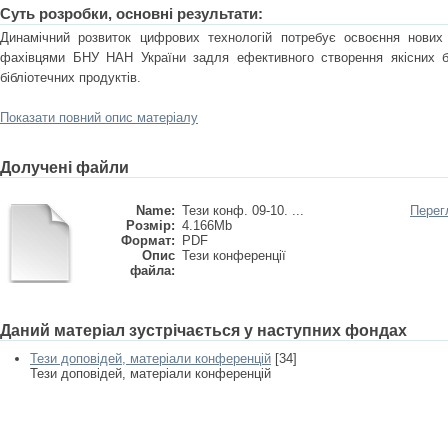
Суть розробки, основні результати:
Динамічний розвиток цифрових технологій потребує освоєння нових
фахівцями БНУ НАН України задля ефективного створення якісних біб
бібліотечних продуктів.
Показати повний опис матеріалу
Долучені файли
Name:
Тези конф. 09-10. ...
Перег
Розмір:
4.166Mb
Формат:
PDF
Опис
Тези конференції
файла:
Даний матеріал зустрічається у наступних фондах
Тези доповідей, матеріали конференцій
[34]
Тези доповідей, матеріали конференцій