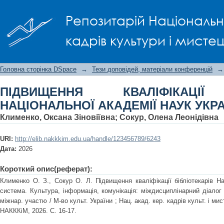
ПІДВИЩЕННЯ КВАЛІФІКАЦІЇ БІБЛІО
Репозитарій Національно
УКРАЇНИ ЯК СИСТЕМА
кадрів культури і мисте
Головна сторінка DSpace
→
Тези доповідей, матеріали конференцій
→
ПІДВИЩЕННЯ КВАЛІФІКАЦІЇ 
НАЦІОНАЛЬНОЇ АКАДЕМІЇ НАУК УКР
Клименко, Оксана Зіновіївна
;
Сокур, Олена Леонідівна
URI:
http://elib.nakkkim.edu.ua/handle/123456789/6243
Дата:
2026
Короткий опис(реферат):
Клименко О. З., Сокур О. Л. Підвищення кваліфікації бібліотекарів На
система. Культура, інформація, комунікація: міждисциплінарний діалог 
міжнар. участю / М-во культ. України ; Нац. акад. кер. кадрів культ. і мист
НАКККіМ, 2026. С. 16-17.