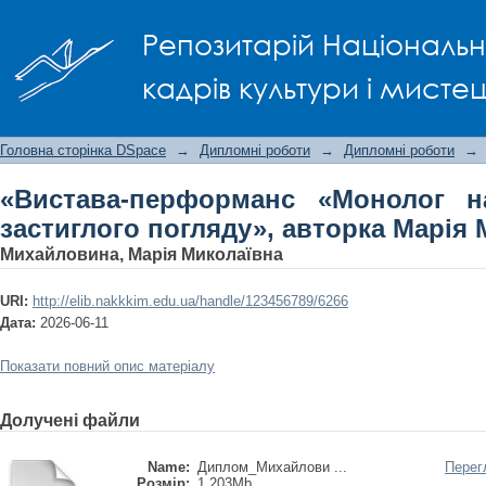
«Вистава-перформанс «Монолог на
Репозитарій Національно
авторка Марія Михайловина
кадрів культури і мисте
Головна сторінка DSpace
→
Дипломні роботи
→
Дипломні роботи
→
«Вистава-перформанс «Монолог н
застиглого погляду», авторка Марія
Михайловина, Марія Миколаївна
URI:
http://elib.nakkkim.edu.ua/handle/123456789/6266
Дата:
2026-06-11
Показати повний опис матеріалу
Долучені файли
Name:
Диплом_Михайлови ...
Перег
Розмір:
1.203Mb