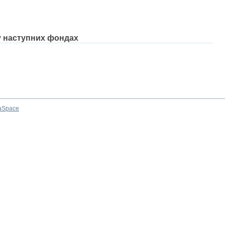
 у наступних фондах
aSpace