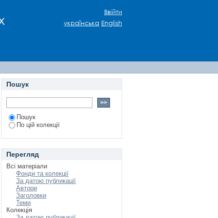
Ввійти
х
українська
English
Пошук
Пошук
По цій колекції
Перегляд
Всі матеріали
Фонди та колекції
За датою публикації
Автори
Заголовки
Теми
Колекція
За датою публикації