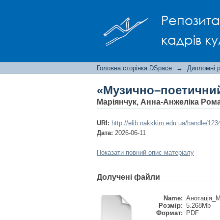
«Музично–поетичний 
Репозита
кадрів ку
Головна сторінка DSpace
→
Дипломні 
«Музично–поетичний
Маріянчук, Анна-Анжеліка Ром
URI:
http://elib.nakkkim.edu.ua/handle/12
Дата:
2026-06-11
Показати повний опис матеріалу
Долучені файли
Name:
Анотація_М
Розмір:
5.268Mb
Формат:
PDF