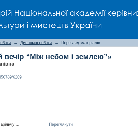
вечір “Між небом і землею”»
рій Національної академії керівни
льтури і мистецтв України
роботи
→
Дипломні роботи
→
Перегляд матеріалів
 вечір “Між небом і землею”»
анівна
3456789/6269
аріянчу ...
Переглянути