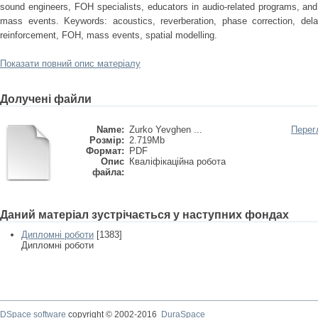
sound engineers, FOH specialists, educators in audio-related programs, and 
mass events. Keywords: acoustics, reverberation, phase correction, 
reinforcement, FOH, mass events, spatial modelling.
Показати повний опис матеріалу
Долучені файли
Name:
Zurko Yevghen ...
Перег
Розмір:
2.719Mb
Формат:
PDF
Опис
Кваліфікаційна робота
файла:
Даний матеріал зустрічається у наступних фондах
Дипломні роботи
[1383]
Дипломні роботи
DSpace software
copyright © 2002-2016
DuraSpace