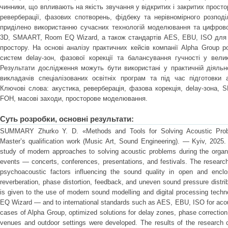
чинники, що впливають на якість звучання у відкритих і закритих прост
реверберації, фазових спотворень, фідбеку та нерівномірного розподі
приділено використанню сучасних технологій моделювання та цифро
3D, SMAART, Room EQ Wizard, а також стандартів AES, EBU, ISO для 
простору. На основі аналізу практичних кейсів компанії Alpha Group р
систем delay-зон, фазової корекції та балансування гучності у вели
Результати дослідження можуть бути використані у практичній діяльно
викладачів спеціалізованих освітніх програм та під час підготовки 
Ключові слова: акустика, реверберація, фазова корекція, delay-зона,
FOH, масові заходи, просторове моделювання.
Суть розробки, основні результати:
SUMMARY Zhurko Y. D. «Methods and Tools for Solving Acoustic Prob
Master’s qualification work (Music Art, Sound Engineering). — Kyiv, 2025.
study of modern approaches to solving acoustic problems during the organi
events — concerts, conferences, presentations, and festivals. The research
psychoacoustic factors influencing the sound quality in open and encl
reverberation, phase distortion, feedback, and uneven sound pressure distrib
is given to the use of modern sound modelling and digital processing 
EQ Wizard — and to international standards such as AES, EBU, ISO for acous
cases of Alpha Group, optimized solutions for delay zones, phase correction
venues and outdoor settings were developed. The results of the research c