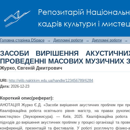
ЗАСОБИ ВИРІШЕННЯ АКУСТИЧНИХ
Репозитарій Національно
МУЗИЧНИХ ЗАХОДІВ
кадрів культури і мисте
Головна сторінка DSpace
→
Дипломні роботи
→
Дипломні роботи
→
ЗАСОБИ ВИРІШЕННЯ АКУСТИЧН
ПРОВЕДЕННІ МАСОВИХ МУЗИЧНИХ 
Журко, Євгеній Дмитрович
URI:
http://elib.nakkkim.edu.ua/handle/123456789/6284
Дата:
2026-12-23
Короткий опис(реферат):
АНОТАЦІЯ Журко Є.Д. «Засоби вирішення акустичних проблем при про
Кваліфікаційна робота освітнього рівня- магістр, на правах рукоп
мистецтво» (Звукорежисура). — Київ, 2025. Кваліфікаційна робота
підходів до вирішення акустичних проблем у процесі організації та про
конференцій, презентацій та фестивалів. У роботі розглянуто фізико-ак