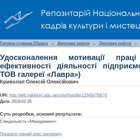
Удосконалення мотивації праці т
Репозитарій Національно
підприємства (на прикладі ТОВ галер
кадрів культури і мисте
Головна сторінка DSpace
→
Дипломні роботи
→
Дипломні роботи
→
Удосконалення мотивації прац
ефективності діяльності підприєм
ТОВ галереї «Лавра»)
Криволап Олексій Олексійович
URI:
http://elib.nakkkim.edu.ua/xmlui/handle/123456789/76
Дата:
2019-02-25
Суть розробки, основні результати:
Спеціальність «Менеджмент»
Показати повний опис матеріалу