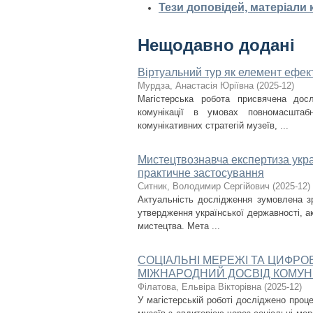
Тези доповідей, матеріали
Нещодавно додані
Віртуальний тур як елемент ефект
Мурдза, Анастасія Юріївна
(
2025-12
)
Магістерська робота присвячена дос
комунікації в умовах повномасштаб
комунікативних стратегій музеїв, ...
Мистецтвознавча експертиза украї
практичне застосування
Ситник, Володимир Сергійович
(
2025-12
)
Актуальність дослідження зумовлена з
утвердження української державності, ак
мистецтва. Мета ...
СОЦІАЛЬНІ МЕРЕЖІ ТА ЦИФРО
МІЖНАРОДНИЙ ДОСВІД КОМУНІ
Філатова, Ельвіра Вікторівна
(
2025-12
)
У магістерській роботі досліджено проце