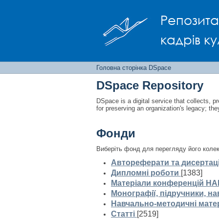
Головна сторінка D
Репозита
кадрів ку
Головна сторінка DSpace
DSpace Repository
DSpace is a digital service that collects, pr
for preserving an organization's legacy; the
Фонди
Виберіть фонд для перегляду його колек
Автореферати та дисертаці
Дипломні роботи
[1383]
Матеріали конференцій НА
Монографії, підручники, на
Навчально-методичні мате
Статті
[2519]