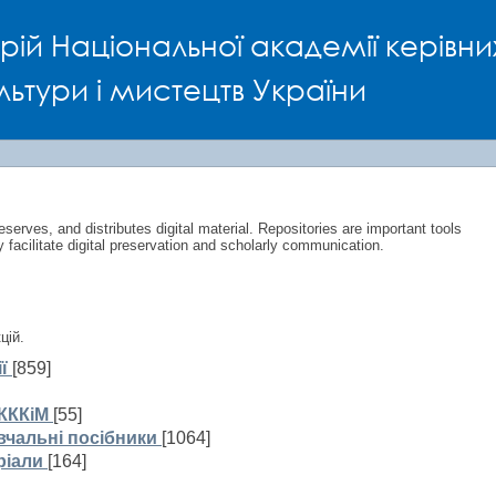
Space
рій Національної академії керівни
льтури і мистецтв України
eserves, and distributes digital material. Repositories are important tools
y facilitate digital preservation and scholarly communication.
цій.
ї
[859]
КККіМ
[55]
вчальні посібники
[1064]
ріали
[164]