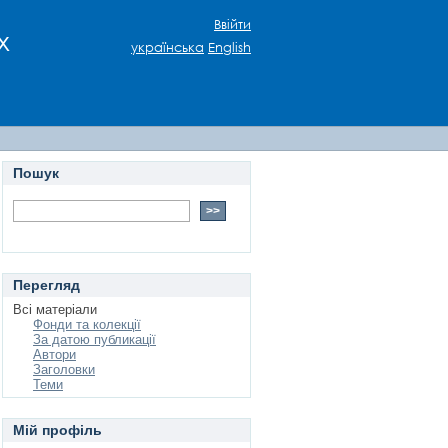
Ввійти
х
українська
English
Пошук
Перегляд
Всі матеріали
Фонди та колекції
За датою публикації
Автори
Заголовки
Теми
Мій профіль