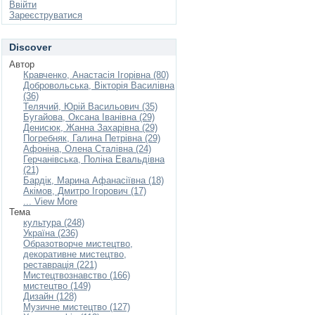
Ввійти
Зареєструватися
Discover
Автор
Кравченко, Анастасія Ігорівна (80)
Добровольська, Вікторія Василівна
(36)
Телячий, Юрій Васильович (35)
Бугайова, Оксана Іванівна (29)
Денисюк, Жанна Захарівна (29)
Погребняк, Галина Петрівна (29)
Афоніна, Олена Сталівна (24)
Герчанівська, Поліна Евальдівна
(21)
Бардік, Марина Афанасіївна (18)
Акімов, Дмитро Ігорович (17)
... View More
Тема
культура (248)
Україна (236)
Образотворче мистецтво,
декоративне мистецтво,
реставрація (221)
Мистецтвознавство (166)
мистецтво (149)
Дизайн (128)
Музичне мистецтво (127)