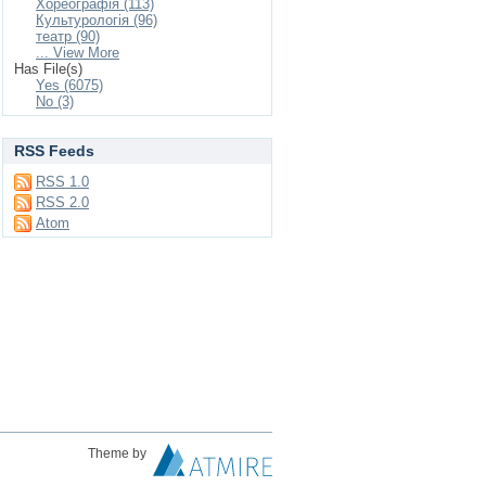
Хореографія (113)
Культурологія (96)
театр (90)
... View More
Has File(s)
Yes (6075)
No (3)
RSS Feeds
RSS 1.0
RSS 2.0
Atom
Theme by