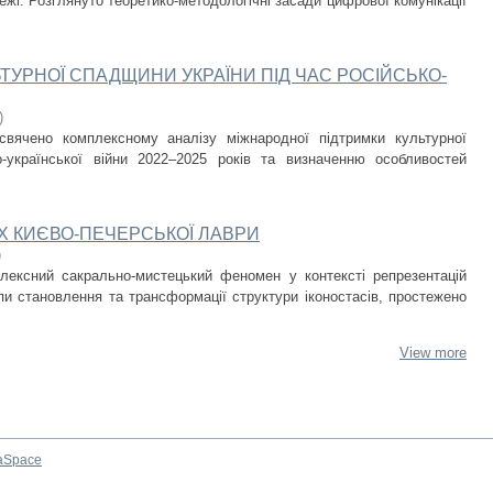
ежі. Розглянуто теоретико-методологічні засади цифрової комунікації
ТУРНОЇ СПАДЩИНИ УКРАЇНИ ПІД ЧАС РОСІЙСЬКО-
)
свячено комплексному аналізу міжнародної підтримки культурної
-української війни 2022–2025 років та визначенню особливостей
Х КИЄВО-ПЕЧЕРСЬКОЇ ЛАВРИ
)
плексний сакрально-мистецький феномен у контексті репрезентацій
пи становлення та трансформації структури іконостасів, простежено
View more
aSpace