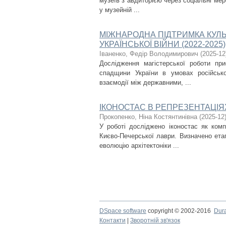
музеїв з авдиторією через соціальні мер
у музейній ...
МІЖНАРОДНА ПІДТРИМКА КУЛЬ
УКРАЇНСЬКОЇ ВІЙНИ (2022-2025)
Іваненко, Федір Володимирович
(
2025-12
Дослідження магістерської роботи при
спадщини України в умовах російсько
взаємодії між державними, ...
ІКОНОСТАС В РЕПРЕЗЕНТАЦІЯ
Прокопенко, Ніна Костянтинівна
(
2025-12
У роботі досліджено іконостас як ком
Києво-Печерської лаври. Визначено ета
еволюцію архітектоніки ...
DSpace software
copyright © 2002-2016
Dur
Контакти
|
Зворотній зв'язок