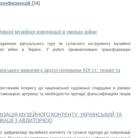
 конференцій
[34]
ивної музейної комунікації в умовах війни
лідженню віртуального туру як сучасного інструменту музейної
ної війни в Україні. У роботі проаналізовано трансформацію
нського живопису другої половини ХІХ ст.: теорія та
ростанням інтересу до національної художньої спадщини в умовах
тивізацією артринку та необхідністю протидії фальсифікаціям творів
ВІЗАЦІЯ МУЗЕЙНОГО КОНТЕНТУ: УКРАЇНСЬКИЙ ТА
КАЦІЇ З АВДИТОРІЄЮ
с цифровізації музейного контенту та сучасні підходи до комунікації