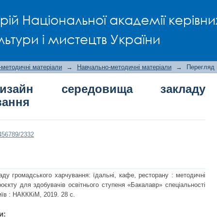
йн середовища закладу громадськог
рій Національної академії керівни
льтури і мистецтв України
-методичні матеріали
→
Навчально-методичні матеріали
→
Перегляд 
дизайн середовища закладу
вання
3456789/2332
ду громадського харчування: їдальні, кафе, ресторану : методичні
роєкту для здобувачів освітнього ступеня «Бакалавр» спеціальності
иїв : НАКККіМ, 2019. 28 с.
и: