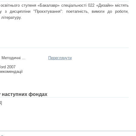
 освітнього ступеня «Бакалавр» спеціальності 022 «Дизайн» містять
у з дисципліни "Проєктування": поетапність, вимоги до роботи,
 літературу.
 Методичні ...
Переглянути
Word 2007
рекомендації
 у наступних фондах
4]