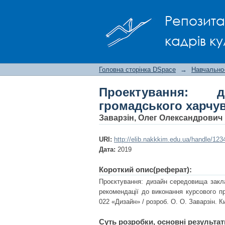
Проектування: диза
Репозита
кадрів ку
Головна сторінка DSpace
→
Навчально
Проектування: 
громадського харчу
Заварзін, Олег Олександрович
URI:
http://elib.nakkkim.edu.ua/handle/12
Дата:
2019
Короткий опис(реферат):
Проєктування: дизайн середовища закла
рекомендації до виконання курсового п
022 «Дизайн» / розроб. О. О. Заварзін. К
Суть розробки, основні результат