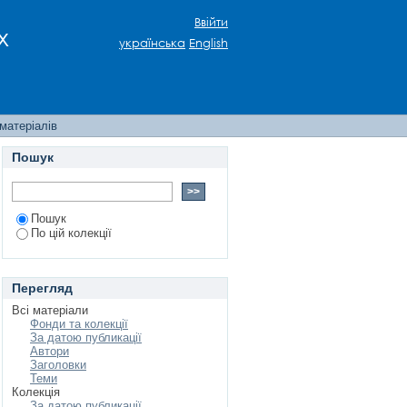
о харчування
Ввійти
х
українська
English
матеріалів
Пошук
Пошук
По цій колекції
Перегляд
Всі матеріали
Фонди та колекції
За датою публикації
Автори
Заголовки
Теми
Колекція
За датою публикації