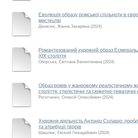
Еволюція образу ромської спільноти в євр
мистецтві
Денисюк, Жанна Захарівна
(
2024
)
Романтизований художній образ Есмераль
ХІХ століття
Оборська, Світлана Валентинівна
(
2024
)
Образ ромів у жанровому реалістичному жи
століття: стилістичні та сюжетно-тематичні
Роготченко, Олексій Олексійович
(
2024
)
Художня діяльність Антоніо Соларіо: пробл
та атрибуції творів
Шишлюк, Євгеній Геннадійович
(
2024
)