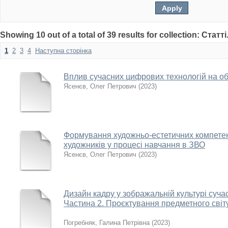
Showing 10 out of a total of 39 results for collection: Статті
1
2
3
4
Наступна сторінка
Вплив сучасних цифрових технологій на о
Ясенєв, Олег Петрович
(
2023
)
Формування художньо-естетичних компетент
художників у процесі навчання в ЗВО
Ясенєв, Олег Петрович
(
2023
)
Дизайн кадру у зображальній культурі суча
Частина 2. Проєктування предметного світ
Погребняк, Галина Петрівна
(
2023
)