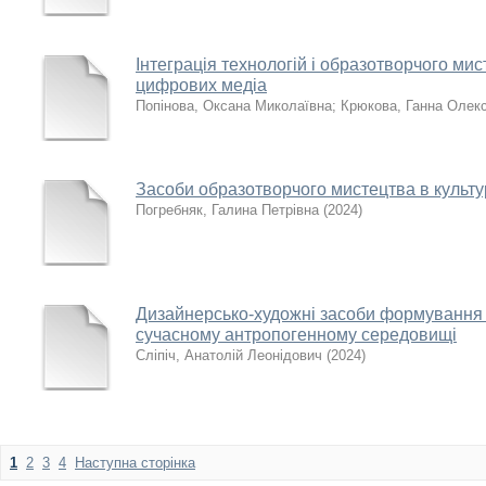
Інтеграція технологій і образотворчого мис
цифрових медіа
Попінова, Оксана Миколаївна
;
Крюкова, Ганна Олекс
Засоби образотворчого мистецтва в культу
Погребняк, Галина Петрівна
(
2024
)
Дизайнерсько-художні засоби формування в
сучасному антропогенному середовищі
Сліпіч, Анатолій Леонідович
(
2024
)
1
2
3
4
Наступна сторінка