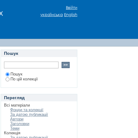
ИХ СЕРЕДОВИЩАХ:
Ввійти
х
українська
English
Пошук
Пошук
По цій колекції
Перегляд
Всі матеріали
Фонди та колекції
За датою публикації
Автори
Заголовки
Теми
Колекція
За датою публикації