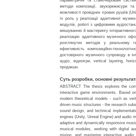
параметричні та стано-керовані систе
методи композиції, звукорежисури та 
можливості провідних ігрових рушіїв (Un
їх роль у реалізації адаптивної музи
модулів, роботі з цифровими аудіостан
мікшуванню й мастерингу інтерактивного
реалізацію адаптивного музичного офо
розглянутих методів у реальному ге
ефективність композиційно-технологіч
достовірного музичного супроводу в ін
аудіо, відеоігри, vertical layering, ho
продакшн.
Суть розробки, основні результат
ABSTRACT The thesis explores the compos
interactive game environments. Based on
modern theoretical models - such as verti
driven music structures - the research sub
sound design, and technical implementati
engines (Unity, Unreal Engine) and audio m
adaptive and dynamically responsive music 
musical modules, working with digital au
mixing, and mastering interactive audio.