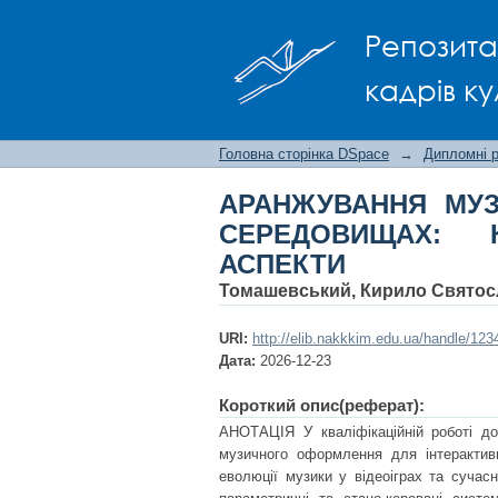
АРАНЖУВАННЯ МУ
Репозита
КОМПОЗИЦІЙНО- ТЕХ
кадрів ку
Головна сторінка DSpace
→
Дипломні 
АРАНЖУВАННЯ МУЗ
СЕРЕДОВИЩАХ: К
АСПЕКТИ
Томашевський, Кирило Свято
URI:
http://elib.nakkkim.edu.ua/handle/12
Дата:
2026-12-23
Короткий опис(реферат):
АНОТАЦІЯ У кваліфікаційній роботі до
музичного оформлення для інтерактивн
еволюції музики у відеоіграх та сучасни