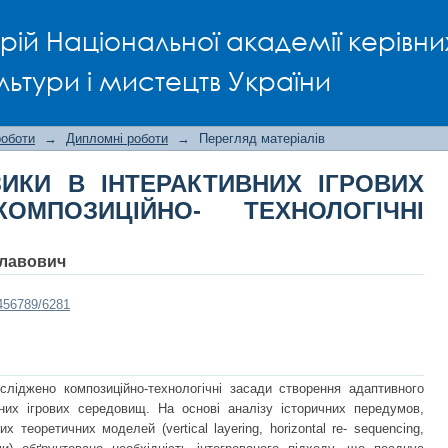
ЗИКИ В ІНТЕРАКТИВНИХ ІГРОВ
рій Національної академії керівни
НОЛОГІЧНІ АСПЕКТИ
льтури і мистецтв України
роботи
→
Дипломні роботи
→
Перегляд матеріалів
ИКИ В ІНТЕРАКТИВНИХ ІГРОВИХ
ОМПОЗИЦІЙНО- ТЕХНОЛОГІЧНІ
славович
3456789/6281
сліджено композиційно-технологічні засади створення адаптивного
их ігрових середовищ. На основі аналізу історичних передумов,
х теоретичних моделей (vertical layering, horizontal re- sequencing,