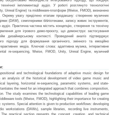
ми) обґрунтовано необхідність інтегрованого підходу, що поєднує
технічної імплементації аудіо. У роботі розглянуто технологічні
ity, Unreal Engine) та middleware-платформ (Wwise, FMOD), визначено
ки. Окрему увагу приділено етапам продакшну: створенню музичних
ціями (DAW), семплерними бібліотеками, запису живих інструментів,
 аудіо. Практична частина містить концепцію, створення та технічну
рмлення для ігрового демо-проєкту, що демонструє застосування
йм дизайнерському контексті. Проведений аналіз підтверджує
ного підходу для формування органічного, змінного та емоційно
терактивних медіа. Ключові слова: адаптивна музика, інтерактивне
rizontal re-sequencing, Wwise, FMOD, Unity, Unreal Engine, музичний
и:
itional and technological foundations of adaptive music design for
 an analysis of the historical development of video game music and
cal layering, horizontal re-sequencing, parametric systems, and state-
stantiates the need for an integrated approach that combines composition,
on. The study examines the technological capabilities of leading game
iddleware tools (Wwise, FMOD), highlighting their importance for creating
systems. Special attention is given to production workflows: developing
dio workstations (DAWs), sample libraries, recording live instruments,
 The practical section presents the concept, creation, and technical