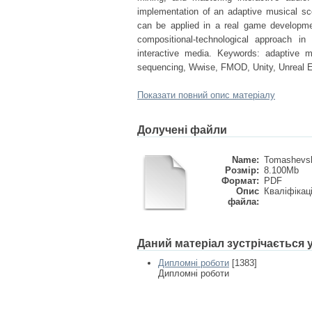
implementation of an adaptive musical sc
can be applied in a real game developme
compositional-technological approach in
interactive media. Keywords: adaptive mu
sequencing, Wwise, FMOD, Unity, Unreal E
Показати повний опис матеріалу
Долучені файли
Name:
Tomashevsky
Розмір:
8.100Mb
Формат:
PDF
Опис
Кваліфікац
файла:
Даний матеріал зустрічається
Дипломні роботи
[1383]
Дипломні роботи