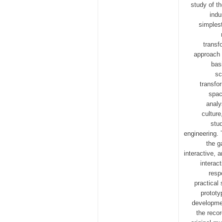
study of th
indu
simples
transf
approach 
bas
sc
transfo
spac
analy
culture
stu
engineering. 
the g
interactive, 
interac
resp
practical
prototy
developmen
the reco