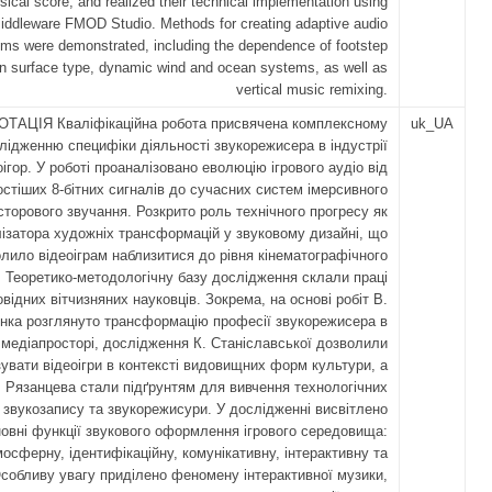
sical score, and realized their technical implementation using
iddleware FMOD Studio. Methods for creating adaptive audio
ms were demonstrated, including the dependence of footstep
n surface type, dynamic wind and ocean systems, as well as
vertical music remixing.
ОТАЦІЯ Кваліфікаційна робота присвячена комплексному
uk_UA
лідженню специфіки діяльності звукорежисера в індустрії
оігор. У роботі проаналізовано еволюцію ігрового аудіо від
стіших 8-бітних сигналів до сучасних систем імерсивного
сторового звучання. Розкрито роль технічного прогресу як
лізатора художніх трансформацій у звуковому дизайні, що
лило відеоіграм наблизитися до рівня кінематографічного
 Теоретико-методологічну базу дослідження склали праці
овідних вітчизняних науковців. Зокрема, на основі робіт В.
нка розглянуто трансформацію професії звукорежисера в
медіапросторі, дослідження К. Станіславської дозволили
увати відеоігри в контексті видовищних форм культури, а
. Рязанцева стали підґрунтям для вивчення технологічних
в звукозапису та звукорежисури. У дослідженні висвітлено
овні функції звукового оформлення ігрового середовища:
осферну, ідентифікаційну, комунікативну, інтерактивну та
Особливу увагу приділено феномену інтерактивної музики,