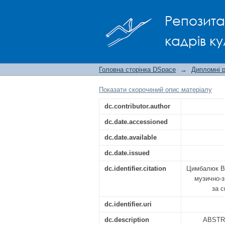
ОСОБЛИВОСТІ РОБ
Репозита
ЗВУКОВОГО ОБРАЗУ
кадрів ку
Головна сторінка DSpace
→
Дипломні 
Показати скорочений опис матеріалу
dc.contributor.author
dc.date.accessioned
dc.date.available
dc.date.issued
dc.identifier.citation
Цимбалюк В.
музично-з
за с
dc.identifier.uri
dc.description
ABSTRAC