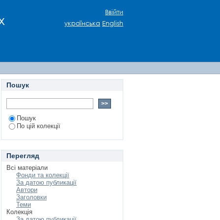
ВОРЕННЯ МУЗИЧНО-
Ввійти
х
українська
English
Пошук
Пошук
По цій колекції
Перегляд
Всі матеріали
Фонди та колекції
За датою публикації
Автори
Заголовки
Теми
Колекція
За датою публикації