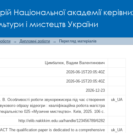
ОТИ ЗВУКОРЕЖИСЕРА ПІД ЧАС СТ
рій Національної академії керівни
 ВІДЕОГРИ
льтури і мистецтв України
роботи
→
Дипломні роботи
→
Перегляд матеріалів
Цимбалюк, Вадим Валентинович
2026-06-15T20:05:40Z
2026-06-15T20:05:40Z
2026-12-23
 В. Особливості роботи звукорежисера під час створення
uk_UA
вукового образу відеогри : кваліфікаційна робота магістра
пеціальністю 025 «Музичне мистецтво». Київ, 2025. 106 с.
http://elib.nakkkim.edu.ua/handle/123456789/6282
T The qualification paper is dedicated to a comprehensive
uk_UA