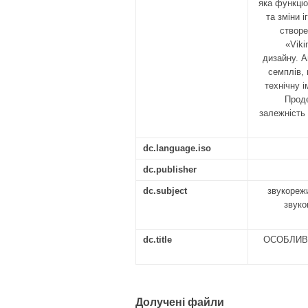
яка функціо
та зміни 
створе
«Viki
дизайну. А
семплів, 
технічну 
Проде
залежність 
dc.language.iso
dc.publisher
dc.subject
звукорежи
звуко
dc.title
ОСОБЛИВ
Долучені файли