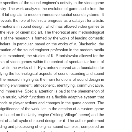
e specifics of the sound engineer's activity in the video game
stry. The work analyzes the evolution of game audio from the
t 8-bit signals to modern immersive spatial sound systems. It
reveals the role of technical progress as a catalyst for artistic
ormations in sound design, which has allowed video games to
the level of cinematic art. The theoretical and methodological
is of the research is formed by the works of leading domestic
holars. In particular, based on the works of V. Diachenko, the
rmation of the sound engineer profession in the modern media
e is examined; the studies of K. Stanislavska allowed for the
sis of video games within the context of spectacular forms of
, while the works of L. Ryazantsev served as a foundation for
dying the technological aspects of sound recording and sound
The research highlights the main functions of sound design in
aming environment: atmospheric, identifying, communicative,
and immersive. Special attention is paid to the phenomenon of
tive music, which functions as a flexible adaptive system that
onds to player actions and changes in the game context. The
 significance of the work lies in the creation of a custom game
pe based on the Unity engine ("Viking Village" scene) and the
t of a full cycle of sound design for it. The author performed
rding and processing of original sound samples, composed an