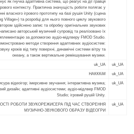
нує як гнучка адаптивна система, що реагує на дії гравця
ігрового контексту. Практична значущість роботи полягає у
нні власного ігрового прототипу на базі рушія Unity (сцена
ng Village») та розробці для нього повного циклу звукового
втором здійснено запис та обробку оригінальних звукових
написано авторський музичний супровід та реалізовано їх
імплементацію за допомогою аудіо-мідлверу FMOD Studio.
монстровано методи створення адаптивних аудіосистем:
звуку кроків від типу поверхні, динамічні системи вітру та
океану, а також вертикальне ремікшування музики.
uk_UA
uk_UA
НАКККіМ
uk_UA
сура відеоігор; імерсивне звучання; інтерактивна музика;
uk_UA
вий дизайн; адаптивні аудіосистеми; аудіо-мідлвер FMOD
Studio; ігровий рушій Unity.
ОСТІ РОБОТИ ЗВУКОРЕЖИСЕРА ПІД ЧАС СТВОРЕННЯ
uk_UA
МУЗИЧНО-ЗВУКОВОГО ОБРАЗУ ВІДЕОГРИ