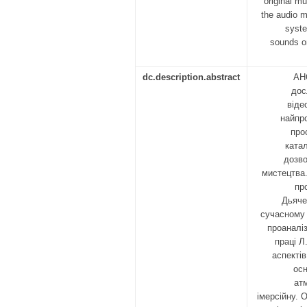
original mu
the audio m
syste
sounds o
dc.description.abstract
АН
дос
віде
найпро
про
ката
дозво
мистецтва.
пр
Дьяче
сучасному 
проаналіз
праці Л
аспекті
осн
атм
імерсійну. 