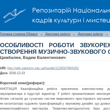
ОСОБЛИВОСТІ РОБОТИ ЗВУКОРЕЖ
Репозитарій Національно
ЗВУКОВОГО ОБРАЗУ ВІДЕОГРИ
кадрів культури і мисте
Головна сторінка DSpace
→
Дипломні роботи
→
Дипломні роботи
→
ОСОБЛИВОСТІ РОБОТИ ЗВУКОРЕ
СТВОРЕННЯ МУЗИЧНО-ЗВУКОВОГО 
Цимбалюк, Вадим Валентинович
URI:
http://elib.nakkkim.edu.ua/handle/123456789/6282
Дата:
2026-12-23
Короткий опис(реферат):
АНОТАЦІЯ Кваліфікаційна робота присвячена комплексному до
звукорежисера в індустрії відеоігор. У роботі проаналізовано еволюцію
бітних сигналів до сучасних систем імерсивного просторового звучання
як каталізатора художніх трансформацій у звуковому дизайні, що дозвол
кінематографічного мистецтва. Теоретико-методологічну базу до