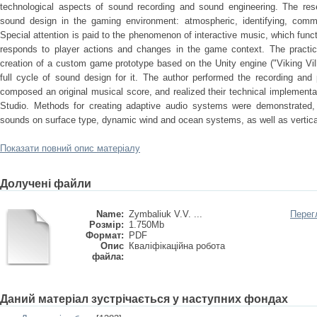
technological aspects of sound recording and sound engineering. The rese
sound design in the gaming environment: atmospheric, identifying, commu
Special attention is paid to the phenomenon of interactive music, which func
responds to player actions and changes in the game context. The practical
creation of a custom game prototype based on the Unity engine ("Viking Vi
full cycle of sound design for it. The author performed the recording and
composed an original musical score, and realized their technical implemen
Studio. Methods for creating adaptive audio systems were demonstrated, 
sounds on surface type, dynamic wind and ocean systems, as well as vertica
Показати повний опис матеріалу
Долучені файли
Name:
Zymbaliuk V.V. ...
Перег
Розмір:
1.750Mb
Формат:
PDF
Опис
Кваліфікаційна робота
файла:
Даний матеріал зустрічається у наступних фондах