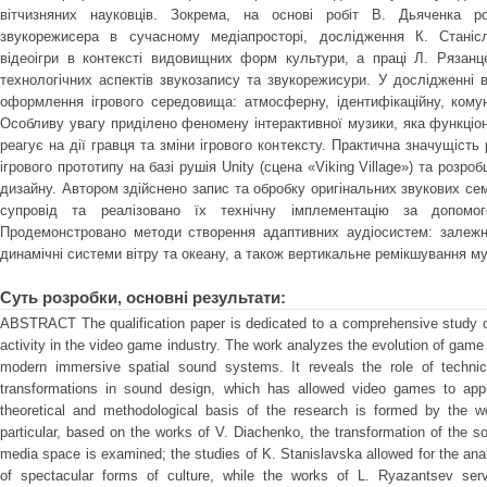
вітчизняних науковців. Зокрема, на основі робіт В. Дьяченка р
звукорежисера в сучасному медіапросторі, дослідження К. Станісл
відеоігри в контексті видовищних форм культури, а праці Л. Рязанц
технологічних аспектів звукозапису та звукорежисури. У дослідженні в
оформлення ігрового середовища: атмосферну, ідентифікаційну, комуні
Особливу увагу приділено феномену інтерактивної музики, яка функціо
реагує на дії гравця та зміни ігрового контексту. Практична значущість
ігрового прототипу на базі рушія Unity (сцена «Viking Village») та розро
дизайну. Автором здійснено запис та обробку оригінальних звукових се
супровід та реалізовано їх технічну імплементацію за допомо
Продемонстровано методи створення адаптивних аудіосистем: залежніс
динамічні системи вітру та океану, а також вертикальне ремікшування му
Суть розробки, основні результати:
ABSTRACT The qualification paper is dedicated to a comprehensive study of
activity in the video game industry. The work analyzes the evolution of game 
modern immersive spatial sound systems. It reveals the role of technica
transformations in sound design, which has allowed video games to appr
theoretical and methodological basis of the research is formed by the w
particular, based on the works of V. Diachenko, the transformation of the 
media space is examined; the studies of K. Stanislavska allowed for the ana
of spectacular forms of culture, while the works of L. Ryazantsev ser