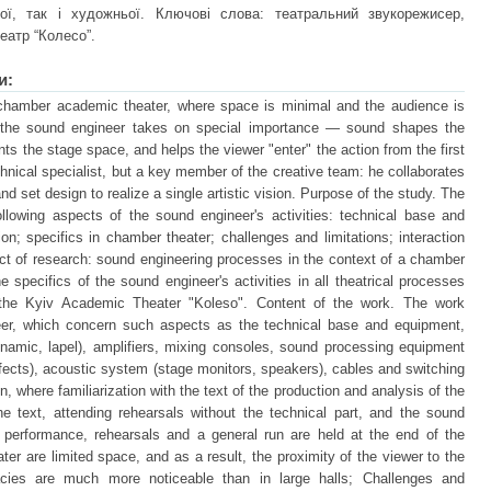
чної, так і художньої. Ключові слова: театральний звукорежисер,
еатр “Колесо”.
и:
hamber academic theater, where space is minimal and the audience is
of the sound engineer takes on special importance — sound shapes the
 the stage space, and helps the viewer "enter" the action from the first
hnical specialist, but a key member of the creative team: he collaborates
and set design to realize a single artistic vision. Purpose of the study. The
llowing aspects of the sound engineer's activities: technical base and
n; specifics in chamber theater; challenges and limitations; interaction
ect of research: sound engineering processes in the context of a chamber
 specifics of the sound engineer's activities in all theatrical processes
the Kyiv Academic Theater "Koleso". Content of the work. The work
eer, which concern such aspects as the technical base and equipment,
namic, lapel), amplifiers, mixing consoles, sound processing equipment
ffects), acoustic system (stage monitors, speakers), cables and switching
, where familiarization with the text of the production and analysis of the
he text, attending rehearsals without the technical part, and the sound
 performance, rehearsals and a general run are held at the end of the
er are limited space, and as a result, the proximity of the viewer to the
acies are much more noticeable than in large halls; Challenges and