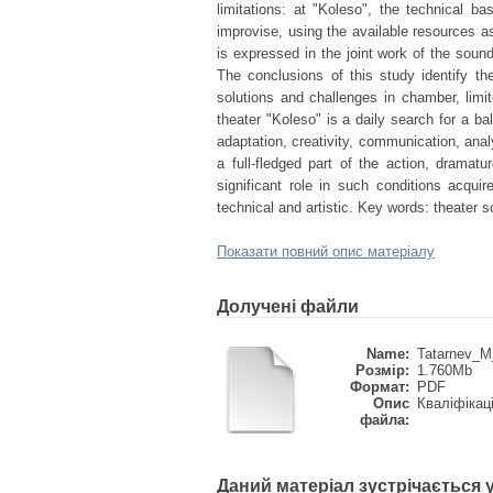
limitations: at "Koleso", the technical b
improvise, using the available resources as
is expressed in the joint work of the sound
The conclusions of this study identify th
solutions and challenges in chamber, lim
theater "Koleso" is a daily search for a bal
adaptation, creativity, communication, anal
a full-fledged part of the action, drama
significant role in such conditions acquir
technical and artistic. Key words: theater
Показати повний опис матеріалу
Долучені файли
Name:
Tatarnev_M_
Розмір:
1.760Mb
Формат:
PDF
Опис
Кваліфікац
файла:
Даний матеріал зустрічається