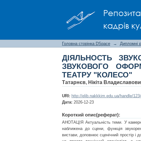
ДІЯЛЬНОСТЬ ЗВУКО
Репозита
ВИСТАВ НА ПРИКЛАД
кадрів ку
Головна сторінка DSpace
→
Дипломні 
ДІЯЛЬНОСТЬ ЗВУК
ЗВУКОВОГО ОФОР
ТЕАТРУ "КОЛЕСО"
Татарнєв, Нікіта Владиславов
URI:
http://elib.nakkkim.edu.ua/handle/12
Дата:
2026-12-23
Короткий опис(реферат):
АНОТАЦІЯ Актуальність теми. У камерно
наближена до сцени, функція звукор
вистави, доповнює сценічний простір і 