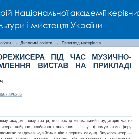
РЕЖИСЕРА ПІД ЧАС МУЗИЧНО-ЗВУ
рій Національної академії керівни
І ТЕАТРУ "КОЛЕСО"
льтури і мистецтв України
роботи
→
Дипломні роботи
→
Перегляд матеріалів
ОРЕЖИСЕРА ПІД ЧАС МУЗИЧНО-
МЛЕННЯ ВИСТАВ НА ПРИКЛАДІ
ич
3456789/6286
му академічному театрі, де простір мінімальний і аудиторія часто
ежисера набуває особливого значення — звук формує атмосферу
допомагає глядачеві «увійти» в дію з перших секунд. Звукорежисер —