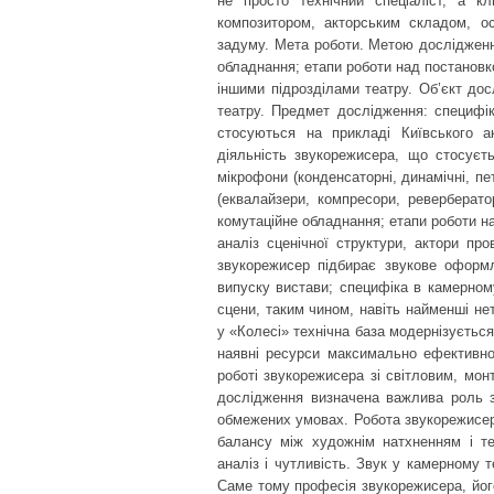
не просто технічний спеціаліст, а к
композитором, акторським складом, ос
задуму. Мета роботи. Метою дослідження
обладнання; етапи роботи над постановк
іншими підрозділами театру. Об’єкт до
театру. Предмет дослідження: специфік
стосуються на прикладі Київського ак
діяльність звукорежисера, що стосуєт
мікрофони (конденсаторні, динамічні, пе
(еквалайзери, компресори, реверберато
комутаційне обладнання; етапи роботи н
аналіз сценічної структури, актори про
звукорежисер підбирає звукове оформле
випуску вистави; специфіка в камерному
сцени, таким чином, навіть найменші нет
у «Колесі» технічна база модернізуєтьс
наявні ресурси максимально ефективно;
роботі звукорежисера зі світловим, мо
дослідження визначена важлива роль зв
обмежених умовах. Робота звукорежисе
балансу між художнім натхненням і тех
аналіз і чутливість. Звук у камерному т
Саме тому професія звукорежисера, йог