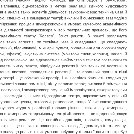
лючовий учасник творчої команди: він співпрацює з режисером,
вітленням, сценографією з метою реалізації єдиного художнього
 є аналіз таких аспектів діяльності звукорежисера: технічна база й
ою; специфіка в камерному театрі; виклики й обмеження; взаємодія з
слідження: процеси звукорежисури в умовах камерного академічного
а діяльності звукорежисера у всіх театральних процесах, що його
адемічного театру “Колесо”. Зміст роботи. В роботі розглянута
ься таких аспектів, як технічна база й обладнання, що складають
тличні), підсилювачі, мікшерні пульти, обладнання для обробки звуку
ри, ефекти), акустична система (монітори сцени,колонки), кабелі й
ад постановкою, де відбувається знайомство з текстом постановки та
водять читку тексту, відвідуючи репетиції без технічної частини, а
ння вистави, проводяться репетиції і генеральний прогін в кінці
 театрі - це обмежений простір, і як наслідок близкість глядача до
очності значно помітніші, ніж у великих залах; виклики й обмеження
я поступово, і звукорежисер змушений імпровізувати, використовуючи
 взаємодія з іншими підрозділами театру, виражається у спільній
нтувальним цехом, акторами, режисером, тощо. У висновках данного
укорежисура у реалізації творчих рішень і викликів у камерних ,
ра в камерному академічному театрі «Колесо» — це щоденний пошук
нічними реаліями. Це постійна адаптація, творчість, комунікація,
еатрі — це не тло, а повноцінна частина дії, драматургії та смислу.
о значуща роль в таких умовах набуває унікальної ваги та потребує