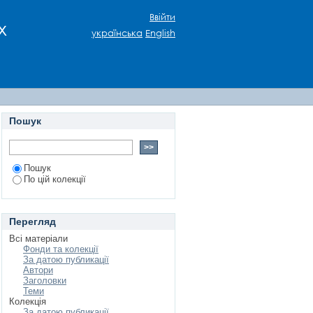
КОВОГО ОФОРМЛЕННЯ
Ввійти
х
українська
English
Пошук
Пошук
По цій колекції
Перегляд
Всі матеріали
Фонди та колекції
За датою публикації
Автори
Заголовки
Теми
Колекція
За датою публикації