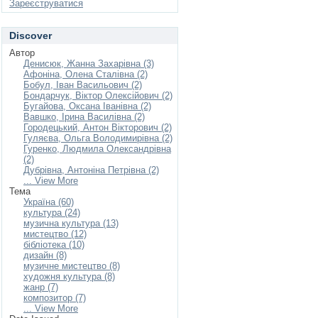
Зареєструватися
Discover
Автор
Денисюк, Жанна Захарівна (3)
Афоніна, Олена Сталівна (2)
Бобул, Іван Васильович (2)
Бондарчук, Віктор Олексійович (2)
Бугайова, Оксана Іванівна (2)
Вавшко, Ірина Василівна (2)
Городецький, Антон Вікторович (2)
Гуляєва, Ольга Володимирівна (2)
Гуренко, Людмила Олександрівна
(2)
Дубрівна, Антоніна Петрівна (2)
... View More
Тема
Україна (60)
культура (24)
музична культура (13)
мистецтво (12)
бібліотека (10)
дизайн (8)
музичне мистецтво (8)
художня культура (8)
жанр (7)
композитор (7)
... View More