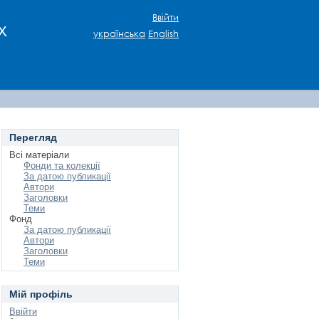
Ввійти
х
українська
English
Перегляд
Всі матеріали
Фонди та колекції
За датою публикації
Автори
Заголовки
Теми
Фонд
За датою публикації
Автори
Заголовки
Теми
Мій профіль
Ввійти