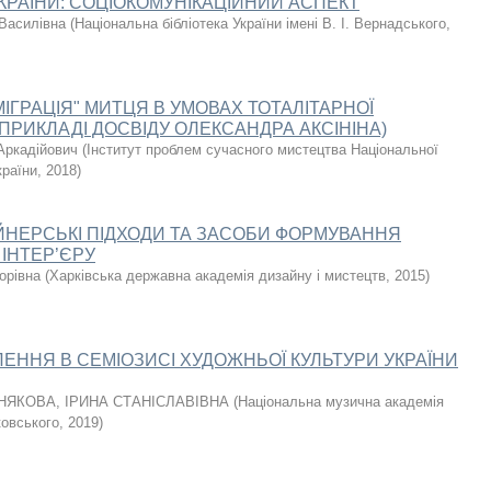
КРАЇНИ: СОЦІОКОМУНІКАЦІЙНИЙ АСПЕКТ
Василівна
(
Національна бібліотека України імені В. I. Вернадського
,
ІГРАЦІЯ" МИТЦЯ В УМОВАХ ТОТАЛІТАРНОЇ
 ПРИКЛАДІ ДОСВІДУ ОЛЕКСАНДРА АКСІНІНА)
Аркадійович
(
Інститут проблем сучасного мистецтва Національної
країни
,
2018
)
ЙНЕРСЬКІ ПІДХОДИ ТА ЗАСОБИ ФОРМУВАННЯ
ІНТЕР’ЄРУ
орівна
(
Харківська державна академія дизайну і мистецтв
,
2015
)
ЕННЯ В СЕМІОЗИСІ ХУДОЖНЬОЇ КУЛЬТУРИ УКРАЇНИ
НЯКОВА, ІРИНА СТАНІСЛАВІВНА
(
Національна музична академія
ковського
,
2019
)