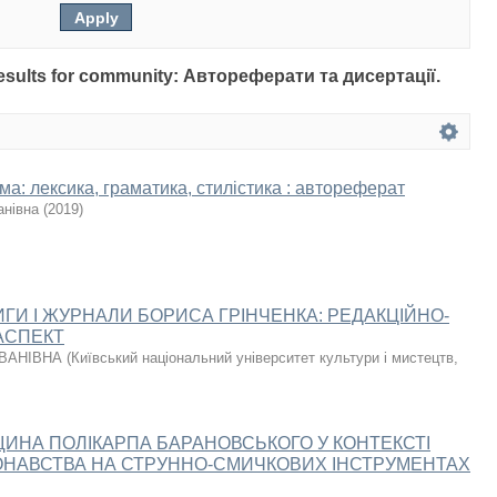
 results for community: Автореферати та дисертації.
а: лексика, граматика, стилістика : автореферат
анівна
(
2019
)
ГИ І ЖУРНАЛИ БОРИСА ГРІНЧЕНКА: РЕДАКЦІЙНО-
АСПЕКТ
ІВАНІВНА
(
Київський національний університет культури і мистецтв
,
ИНА ПОЛІКАРПА БАРАНОВСЬКОГО У КОНТЕКСТІ
НАВСТВА НА СТРУННО-СМИЧКОВИХ ІНСТРУМЕНТАХ