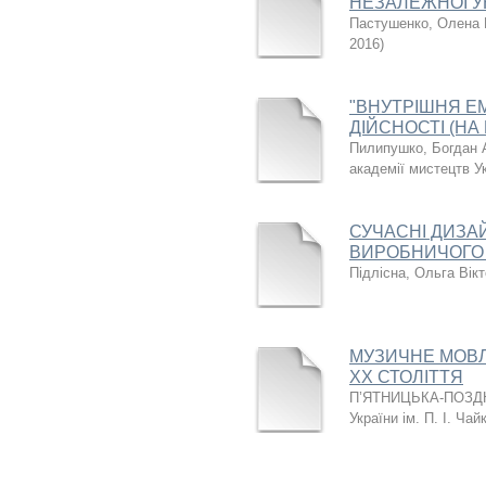
НЕЗАЛЕЖНОЇ У
Пастушенко, Олена 
2016
)
"ВНУТРІШНЯ ЕМ
ДІЙСНОСТІ (НА
Пилипушко, Богдан 
академії мистецтв У
СУЧАСНІ ДИЗА
ВИРОБНИЧОГО 
Підлісна, Ольга Вікт
МУЗИЧНЕ МОВЛ
ХХ СТОЛІТТЯ
П’ЯТНИЦЬКА-ПОЗД
України ім. П. І. Чай