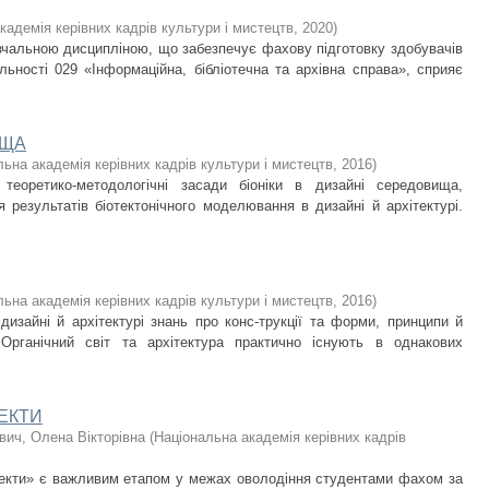
кадемія керівних кадрів культури і мистецтв
,
2020
)
авчальною дисципліною, що забезпечує фахову підготовку здобувачів
льності 029 «Інформаційна, бібліотечна та архівна справа», сприяє
ИЩА
ьна академія керівних кадрів культури і мистецтв
,
2016
)
теоретико-методологічні засади біоніки в дизайні середовища,
 результатів біотектонічного моделювання в дизайні й архітектурі.
ьна академія керівних кадрів культури і мистецтв
,
2016
)
 дизайні й архітектурі знань про конс-трукції та форми, принципи й
 Органічний світ та архітектура практично існують в однакових
ОЕКТИ
вич, Олена Вікторівна
(
Національна академія керівних кадрів
оекти» є важливим етапом у межах оволодіння студентами фахом за