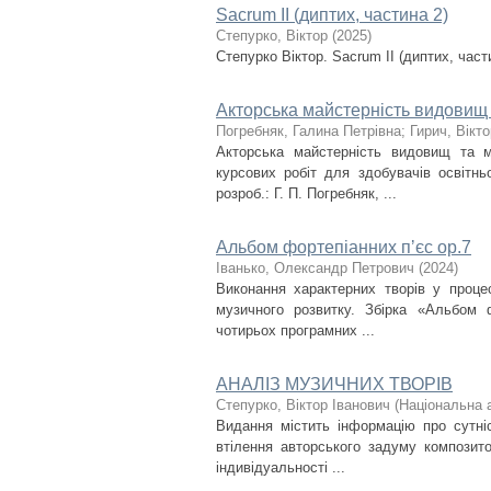
Sacrum II (диптих, частина 2)
Степурко, Віктор
(
2025
)
Степурко Віктор. Sacrum ІІ (диптих, част
Акторська майстерність видовищ 
Погребняк, Галина Петрівна
;
Гирич, Вікт
Акторська майстерність видовищ та м
курсових робіт для здобувачів освітнь
розроб.: Г. П. Погребняк, ...
Альбом фортепіанних пʼєс ор.7
Іванько, Олександр Петрович
(
2024
)
Виконання характерних творів у процес
музичного розвитку. Збірка «Альбом 
чотирьох програмних ...
АНАЛІЗ МУЗИЧНИХ ТВОРІВ
Степурко, Віктор Іванович
(
Національна а
Видання містить інформацію про сутніс
втілення авторського задуму композито
індивідуальності ...