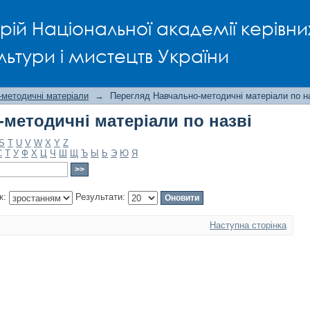
методичні матеріали по назві
рій Національної академії керівни
льтури і мистецтв України
-методичні матеріали
→
Перегляд Навчально-методичні матеріали по н
методичні матеріали по назві
S
T
U
V
W
X
Y
Z
С
Т
У
Ф
Х
Ц
Ч
Ш
Щ
Ъ
Ы
Ь
Э
Ю
Я
к:
Результати:
Наступна сторінка