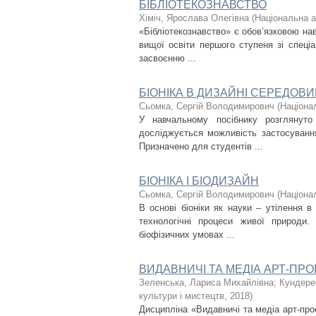
БІБЛІОТЕКОЗНАВСТВО
Хіміч, Ярослава Олегівна
(
Національна а
«Бібліотекознавство» є обов’язковою н
вищої освіти першого ступеня зі спеціа
засвоєнню ...
БІОНІКА В ДИЗАЙНІ СЕРЕДОВ
Сьомка, Сергій Володимирович
(
Націонал
У навчальному посібнику розглянуто 
досліджується можливість застосування
Призначено для студентів ...
БІОНІКА І БІОДИЗАЙН
Сьомка, Сергій Володимирович
(
Націонал
В основі біоніки як науки – утілення в
технологічні процеси живої природи.
біофізичних умовах ...
ВИДАВНИЧІ ТА МЕДІА АРТ-ПР
Зеленська, Лариса Михайлівна
;
Кундере
культури і мистецтв
,
2018
)
Дисципліна «Видавничі та медіа арт-пр