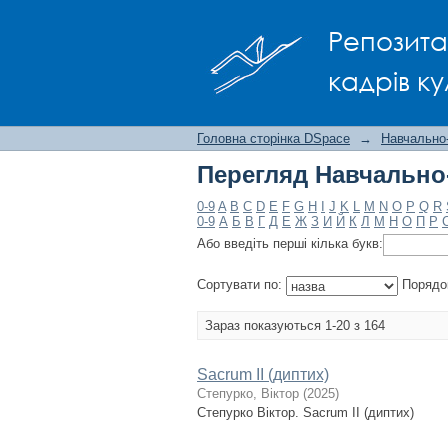
Перегляд Навчально-
Репозита
кадрів ку
Головна сторінка DSpace
→
Навчально
Перегляд Навчально-
0-9
A
B
C
D
E
F
G
H
I
J
K
L
M
N
O
P
Q
R
0-9
А
Б
В
Г
Д
Е
Ж
З
И
Й
К
Л
М
Н
О
П
Р
Або введіть перші кілька букв:
Сортувати по:
Порядо
Зараз показуються 1-20 з 164
Sacrum II (диптих)
Степурко, Віктор
(
2025
)
Степурко Віктор. Sacrum II (диптих)