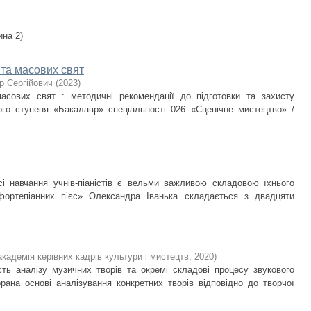
ина 2)
та масових свят
ор Сергійович
(
2023
)
асових свят : методичні рекомендації до підготовки та захисту
ого ступеня «Бакалавр» спеціальності 026 «Сценічне мистецтво» /
і навчання учнів-піаністів є вельми важливою складовою їхнього
фортепіанних пʼєс» Олександра Іванька складається з двадцяти
кадемія керівних кадрів культури і мистецтв
,
2020
)
ть аналізу музичних творів та окремі складові процесу звукового
рана основі аналізування конкретних творів відповідно до творчої