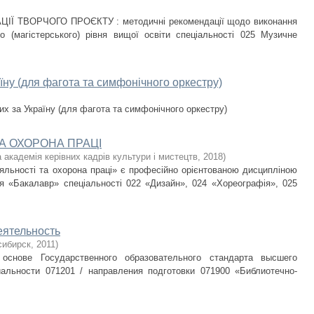
ІЇ ТВОРЧОГО ПРОЄКТУ : методичні рекомендації щодо виконання
 (магістерського) рівня вищої освіти спеціальності 025 Музичне
аїну (для фагота та симфонічного оркестру)
лих за Україну (для фагота та симфонічного оркестру)
А ОХОРОНА ПРАЦІ
 академія керівних кадрів культури і мистецтв
,
2018
)
яльності та охорона праці» є професійно орієнтованою дисципліною
вня «Бакалавр» спеціальності 022 «Дизайн», 024 «Хореографія», 025
ятельность
сибирск
,
2011
)
основе Государственного образовательного стандарта высшего
альности 071201 / направления подготовки 071900 «Библиотечно-