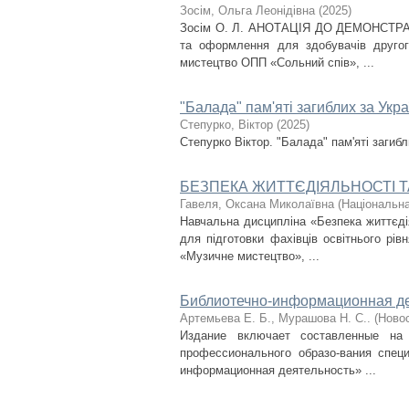
Зосім, Ольга Леонідівна
(
2025
)
Зосім О. Л. АНОТАЦІЯ ДО ДЕМОНСТРАЦ
та оформлення для здобувачів другого
мистецтво ОПП «Сольний спів», ...
"Балада" пам'яті загиблих за Укр
Степурко, Віктор
(
2025
)
Степурко Віктор. "Балада" пам'яті загиб
БЕЗПЕКА ЖИТТЄДІЯЛЬНОСТІ Т
Гавеля, Оксана Миколаївна
(
Національна
Навчальна дисципліна «Безпека життєді
для підготовки фахівців освітнього рі
«Музичне мистецтво», ...
Библиотечно-информационная де
Артемьева Е. Б., Мурашова Н. С..
(
Ново
Издание включает составленные на 
профессионального образо-вания специ
информационная деятельность» ...