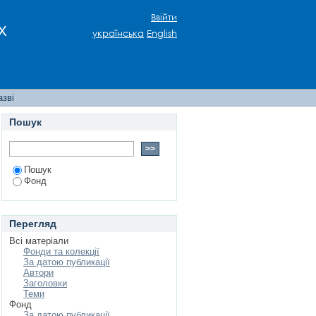
Ввійти
х
українська
English
азві
Пошук
Пошук
Фонд
Перегляд
Всі матеріали
Фонди та колекції
За датою публикації
Автори
Заголовки
Теми
Фонд
За датою публикації