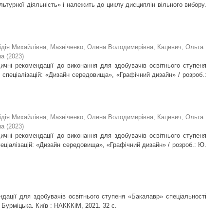
ьтурної діяльність» і належить до циклу дисциплін вільного вибору.
ідія Михайлівна
;
Мазніченко, Олена Володимирівна
;
Кацевич, Ольга
на
(
2023
)
дичні рекомендації до виконання для здобувачів освітнього ступеня
 спеціалізацій: «Дизайн середовища», «Графічний дизайн» / розроб.:
ідія Михайлівна
;
Мазніченко, Олена Володимирівна
;
Кацевич, Ольга
на
(
2023
)
дичні рекомендації до виконання для здобувачів освітнього ступеня
еціалізацій: «Дизайн середовища», «Графічний дизайн» / розроб.: Ю.
ндації для здобувачів освітнього ступеня «Бакалавр» спеціальності
 Бурміцька. Київ : НАКККіМ, 2021. 32 с.