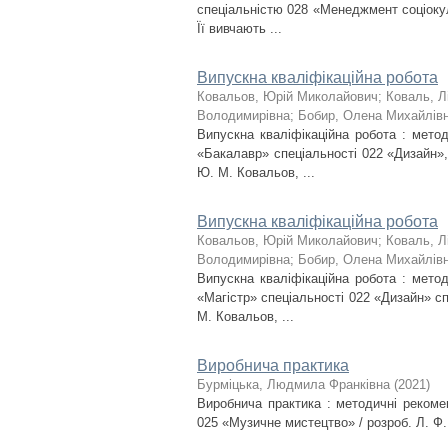
спеціальністю 028 «Менеджмент соціокул
Її вивчають ...
Випускна кваліфікаційна робота
Ковальов, Юрій Миколайович
;
Коваль, Л
Володимирівна
;
Бобир, Олена Михайлів
Випускна кваліфікаційна робота : мето
«Бакалавр» спеціальності 022 «Дизайн»,
Ю. М. Ковальов, ...
Випускна кваліфікаційна робота
Ковальов, Юрій Миколайович
;
Коваль, Л
Володимирівна
;
Бобир, Олена Михайлів
Випускна кваліфікаційна робота : мето
«Магістр» спеціальності 022 «Дизайн» сп
М. Ковальов, ...
Виробнича практика
Бурміцька, Людмила Франківна
(
2021
)
Виробнича практика : методичні рекоме
025 «Музичне мистецтво» / розроб. Л. Ф.