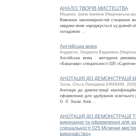
АНАЛІЗ ТВОРІВ МИСТЕЦТВА
Міщенко, Ірина Іванівна
(
Національна ака
Вивчення закономірностей створення мис
завдяки яким народжується ху-дожній об
складовою ...
Англійська мова
Андерсон, Людмила Вадимівна
(
Націона
Англійська мова : методичні рекомен
«Бакалавр» спеціальності 026 «Сценічне 
АНОТАЦІЯ ДО ДЕМОНСТРАЦІЇ К
Зосім, Ольга Леонідівна
(
НАКККіМ
,
2020
Анотація до демонстрації кваліфікацій
оформлення для здобувачів освітнього 
О. Л. Зосім. Київ ...
АНОТАЦІЯ ДО ДЕМОНСТРАЦІЇ ТВ
виконання та оформлення для здоб
спеціальності 025 Музичне мист
виконавство»