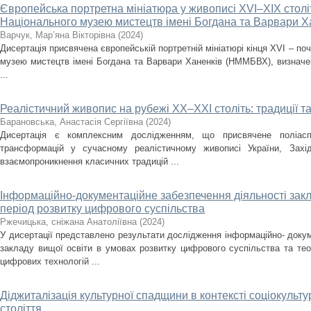
Європейська портретна мініатюра у живописі XVI–XIX століть
Національного музею мистецтв імені Богдана та Варвари Х
Варчук, Мар’яна Вікторівна
(
2024
)
Дисертація присвячена європейській портретній мініатюрі кінця XVI – поч
музею мистецтв імені Богдана та Варвари Ханенків (НММБВХ), визначенн
...
Реалістичний живопис на рубежі ХХ–ХХІ століть: традиції т
Барановська, Анастасія Сергіївна
(
2024
)
Дисертація є комплексним дослідженням, що присвячене поліасп
трансформацій у сучасному реалістичному живописі України, Зах
взаємопроникнення класичних традицій ...
Інформаційно-документаційне забезпечення діяльності закла
період розвитку цифрового суспільства
Ржечицька, сніжана Анатоліївна
(
2024
)
У дисертації представлено результати дослідження інформаційно- докум
закладу вищої освіти в умовах розвитку цифрового суспільства та те
цифрових технологій ...
Діджиталізація культурної спадщини в контексті соціокульт
століття