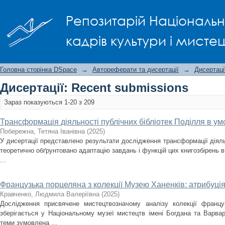
Recently added
Репозитарій Національно
кадрів культури і мисте
Головна сторінка DSpace
→
Автореферати та дисертації
→
Дисертаці
Дисертації: Recent submissions
Зараз показуються 1-20 з 209
Трансформація діяльності публічних бібліотек Поділля в ум
Побережна, Тетяна Іванівна
(
2025
)
У дисертації представлено результати дослідження трансформації діяльн
теоретично обґрунтовано адаптацію завдань і функцій цих книгозбірень в
...
Французька порцеляна з колекції Музею Ханенків: атрибуція
Кравченко, Людмила Валеріївна
(
2025
)
Дослідження присвячене мистецтвозначому аналізу колекції францу
зберігається у Національному музеї мистецтв імені Богдана та Варвар
теми зумовлена ...