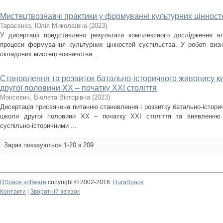
Мистецтвознавчі практики у формуванні культурних цінност
Тарасенко, Юлія Миколаївна
(
2023
)
У дисертації представлено результати комплексного дослідження в
процеси формування культурних цінностей суспільства. У роботі виз
складових мистецтвознавства ...
Становлення та розвиток батально-історичного живопису ки
другої половини ХХ – початку XXI століття
Монсевич, Віолета Вікторівна
(
2023
)
Дисертація присвячена питанню становлення і розвитку батально-історич
школи другої половини ХХ – початку XXI століття та виявленню 
суспільно-історичними ...
Зараз показуються 1-20 з 209
DSpace software
copyright © 2002-2016
DuraSpace
Контакти
|
Зворотній зв'язок