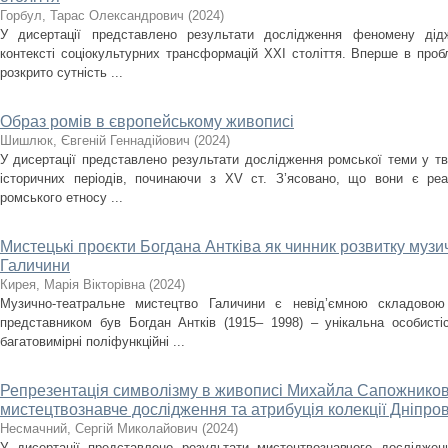
Горбул, Тарас Олександрович
(
2024
)
У дисертації представлено результати дослідження феномену дідж
контексті соціокультурних трансформацій ХХІ століття. Вперше в проб
розкрито сутність ...
Образ ромів в європейському живописі
Шишлюк, Євгеній Геннадійович
(
2024
)
У дисертації представлено результати дослідження ромської теми у тв
історичних періодів, починаючи з XV ст. З’ясовано, що вони є ре
ромського етносу ...
Мистецькі проєкти Богдана Антківа як чинник розвитку муз
Галичини
Кирея, Марія Вікторівна
(
2024
)
Музично-театральне мистецтво Галичини є невід’ємною складовою
представником був Богдан Антків (1915– 1998) – унікальна особистіс
багатовимірні поліфункційні ...
Репрезентація символізму в живописі Михайла Сапожников
мистецтвознавче дослідження та атрибуція колекції Дніпро
Несмачний, Сергій Миколайович
(
2024
)
У дисертації представлено результати мистецтвознавчого досліджен