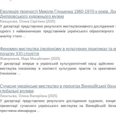
Еволюція творчості Миколи Глущенка 1960-1970-х років. До
Дніпровського художнього музею
Капшукова, Олена Сергіївна
(
2025
)
У дисертації представлено результати мистецтвознавчого дослідження
одного з найвизначніших представників українського образотворчого
аналізу стало ...
Феномен мистецтва ілюзіонізму в культурних практиках та кр
початку ХХІ століття
Жаворонков, Марк Михайлович
(
2025
)
У дисертації вперше в українській культурологічній науці здійснен
мистецтва ілюзіонізму в контексті культурних практик та креативних
Ілюзіонізм ...
Сучасне українське мистецтво в проєктах Венеційської бієн
глобальні впливи
Леонтьєва, Олена Валеріївна
(
2025
)
У дисертації представлено результати дослідження художніх, концеп
презентації сучасного українського мистецтва на Венеційській біє
престижна міжнародна ...