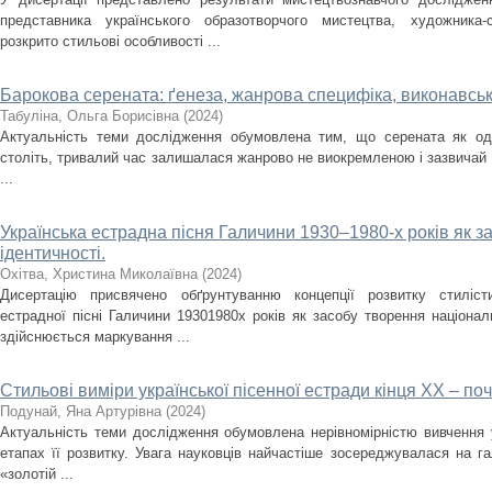
представника українського образотворчого мистецтва, художника
розкрито стильові особливості ...
Барокова серената: ґенеза, жанрова специфіка, виконавськ
Табуліна, Ольга Борисівна
(
2024
)
Актуальність теми дослідження обумовлена тим, що серената як оди
століть, тривалий час залишалася жанрово не виокремленою і зазвичай
...
Українська естрадна пісня Галичини 1930–1980-­х років як з
ідентичності.
Охітва, Христина Миколаївна
(
2024
)
Дисертацію присвячено обґрунтуванню концепції розвитку стилісти
естрадної пісні Галичини 1930­1980­х років як засобу творення націона
здійснюється маркування ...
Стильові виміри української пісенної естради кінця ХХ – поч
Подунай, Яна Артурівна
(
2024
)
Актуальність теми дослідження обумовлена нерівномірністю вивчення у
етапах її розвитку. Увага науковців найчастіше зосереджувалася на гал
«золотій ...