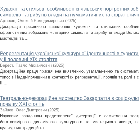
Художні та стильові особливості князівських портретних зо
символів і атрибутів влади на нумізматичних та сфрагістичних
Артюхін, Олексій Володимирович
(
2025
)
Дисертація присвячена виявленню художніх та стильових особлив
сфрагістичних зображень мілітарних символів та атрибутів влади Велики
мистецтві та ...
Репрезентація української культурної ідентичності в турис
у ІІ половині XIX століття
Берест, Павло Михайлович
(
2025
)
Дисертаційна праця присвячена виявленню, узагальненню та систематиз
топосів Наддніпрянщини в контексті їх репрезентації, проявів та ролі в 
ІІ ...
Театрально-декораційне мистецтво Закарпаття в соціокульт
початку ХХІ століть
Зайцев, Олег Дмитрович
(
2025
)
Науковим завданням представленої дисертації є осмислення театр
багатовимірного динамічного культурного та мистецького явища, но
культурних традицій та ...